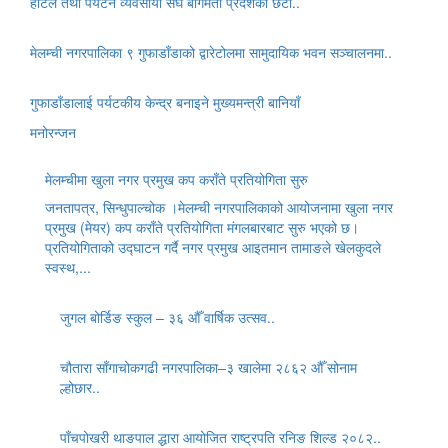
होटल तथा पर्यटन व्यवसायी संघ बागमती प्रदेशको छैटौँ..
मेलम्ची नगरपालिका ९ गुफाडाँडाको द्वारेटोलमा सामुदायिक भवन सञ्चालनमा..
गुफाडाँडालाई पर्यटकीय केन्द्र बनाइने मुख्यमन्त्री बानियाँ
मनोरन्जन
मेलम्चीमा खुला नगर प्रमुख कप कराँते प्रतियोगिता सुरु
जनतापत्र, सिन्धुपाल्चोक ।मेलम्ची नगरपालिकाको आयोजनामा खुला नगर
प्रमुख (मेयर) कप कराँते प्रतियोगिता मंगलबारबाट सुरु भएको छ।
प्रतियोगिताको उद्घाटन गर्दै नगर प्रमुख आइतमान तामाङले खेलकुदले
स्वस्थ,...
जुगल बोर्डिङ स्कुल – ३६ औँ वार्षिक उत्सव..
चौतारा साँगाचोकगढी नगरपालिका–३ खालेमा २८६२ औँ सोनाम
ल्होछार..
पाँचपोखरी थाङपाल द्धारा आयोजित राष्ट्रपति रनिङ शिल्ड २०८२..