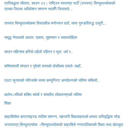
प्रतिबद्धता चौतारा, साउन २२। राष्ट्रिय स्वतन्त्र पार्टी (रास्वपा) सिन्धुपाल्चोकको
प्रथम जिल्ला अधिवेशन सम्पन्न भएसँगै जिल्लाले...
रास्वपा सिन्धुपाल्चोकमा विवादबीच मनोनयन दर्ता, माया गुरुङविरुद्ध उजुरी,..
समृद्ध नेपालको आधार: एकता, सुशासन र जवाफदेहिता
साउन महिनामा हरियो-पहेंलो पहिरन र चुरा: धर्म र..
शक्तिशाली संगठन र गुमेको सत्ताको दोसाँधमा एमालेः कहाँ..
एउटा चुनावको नतिजाकै भरमा कम्युनिस्ट आन्दोलनको भविष्य सकियो..
बालेन–रविको शक्ति संघर्ष र संसदीय लोकतन्त्रको भविष्य
शिक्षा
बाह्रबिसेमा कस्टमाइज्ड तालिम सम्पन्न, सहभागी शिक्षकहरूको क्षमता अभिवृद्धिमा जोड
जनतापत्र,सिन्धुपाल्चोक ।सिन्धुपाल्चोकको बाह्रबिसे नगरपालिकाको शिक्षा तथा खेलकुद