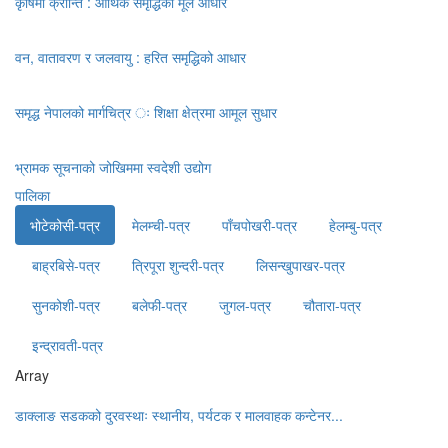
कृषिमा क्रान्ति : आर्थिक समृद्धिको मूल आधार
वन, वातावरण र जलवायु : हरित समृद्धिको आधार
समृद्ध नेपालको मार्गचित्र ः शिक्षा क्षेत्रमा आमूल सुधार
भ्रामक सूचनाको जोखिममा स्वदेशी उद्योग
पालिका
भोटेकोसी-पत्र
मेलम्ची-पत्र
पाँचपोखरी-पत्र
हेलम्बु-पत्र
बाह्रबिसे-पत्र
त्रिपूरा शुन्दरी-पत्र
लिसन्खुपाखर-पत्र
सुनकोशी-पत्र
बलेफी-पत्र
जुगल-पत्र
चौतारा-पत्र
इन्द्रावती-पत्र
Array
डाक्लाङ सडकको दुरवस्थाः स्थानीय, पर्यटक र मालवाहक कन्टेनर...