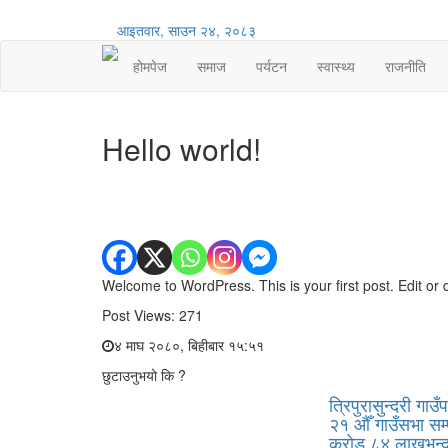
आइतवार, साउन २४, २०८३
होमपेज
समाज
पर्यटन
स्वास्थ्य
राजनीति
Hello world!
Welcome to WordPress. This is your first post. Edit or de
Post Views:
271
४ माघ २०८०, बिहीबार १५:५१
छुटाउनुभयो कि ?
त्रिपुरासुन्दरी गाउ
२१ औँ गाउँसभा सम्
करोड ८४ लाखभन्द