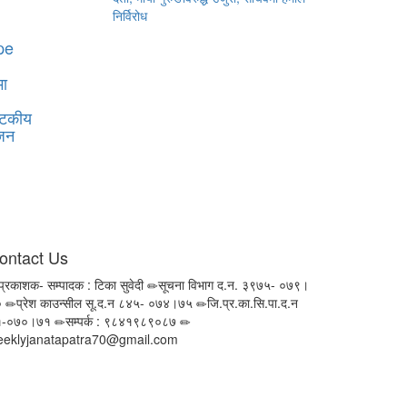
निर्विरोध
pe
मा
्यटकीय
ोजन
ontact Us
प्रकाशक- सम्पादक : टिका सुवेदी
सूचना विभाग द.न. ३९७५- ०७९।
०
प्रेश काउन्सील सू.द.न ८४५- ०७४।७५
जि.प्र.का.सि.पा.द.न
१-०७०।७१
सम्पर्क : ९८४१९८९०८७
eeklyjanatapatra70@gmail.com