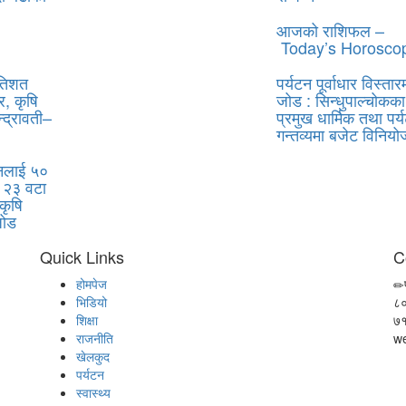
आजको राशिफल –
Today’s Horosco
तिशत
पर्यटन पूर्वाधार विस्तार
, कृषि
जोड : सिन्धुपाल्चोकका
द्रावती–
प्रमुख धार्मिक तथा पर
गन्तव्यमा बजेट विनिय
ानलाई ५०
 २३ वटा
कृषि
जोड
Quick Links
C
होमपेज
भिडियो
८
शिक्षा
७
राजनीति
w
खेलकुद
पर्यटन
स्वास्थ्य