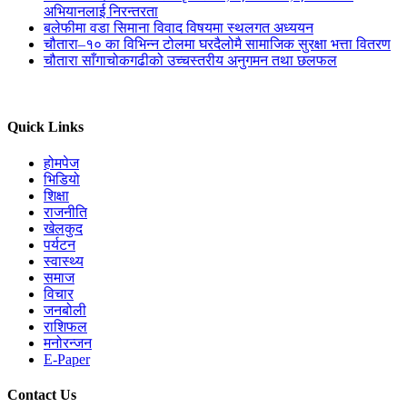
अभियानलाई निरन्तरता
बलेफीमा वडा सिमाना विवाद विषयमा स्थलगत अध्ययन
चौतारा–१० का विभिन्न टोलमा घरदैलोमै सामाजिक सुरक्षा भत्ता वितरण
चौतारा साँगाचोकगढीको उच्चस्तरीय अनुगमन तथा छलफल
Quick Links
होमपेज
भिडियो
शिक्षा
राजनीति
खेलकुद
पर्यटन
स्वास्थ्य
समाज
विचार
जनबोली
राशिफल
मनोरन्जन
E-Paper
Contact Us