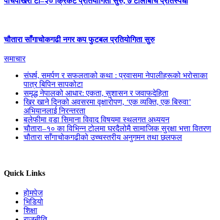
पाँचपोखरी टी–२० क्रिकेट प्रतियोगिता सुरु, ७ टोलीबीच प्रतिस्पर्धा
चौतारा साँगाचोकगढी नगर कप फुटबल प्रतियोगिता सुरु
समाचार
संघर्ष, समर्पण र सफलताको कथा : प्रवासमा नेपालीहरूको भरोसाका
पात्र बिपिन सापकोटा
समृद्ध नेपालको आधार: एकता, सुशासन र जवाफदेहिता
खिर खाने दिनको अवसरमा वृक्षारोपण, ‘एक व्यक्ति, एक बिरुवा’
अभियानलाई निरन्तरता
बलेफीमा वडा सिमाना विवाद विषयमा स्थलगत अध्ययन
चौतारा–१० का विभिन्न टोलमा घरदैलोमै सामाजिक सुरक्षा भत्ता वितरण
चौतारा साँगाचोकगढीको उच्चस्तरीय अनुगमन तथा छलफल
Quick Links
होमपेज
भिडियो
शिक्षा
राजनीति