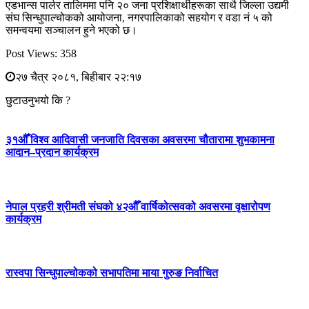
एडभान्स पार्लर तालिममा पनि २० जना प्रशिक्षार्थीहरूका साथै जिल्ला उद्यमी
संघ सिन्धुपाल्चोकको आयोजना, नगरपालिकाको सहयोग र वडा नं ५ को
समन्वयमा सञ्चालन हुने भएको छ।
Post Views:
358
२७ चैत्र २०८१, बिहीबार २२:१७
छुटाउनुभयो कि ?
३१औँ विश्व आदिवासी जनजाति दिवसका अवसरमा चौतारामा शुभकामना
आदान–प्रदान कार्यक्रम
नेपाल प्रहरी श्रीमती संघको ४२औँ वार्षिकोत्सवको अवसरमा वृक्षारोपण
कार्यक्रम
रास्वपा सिन्धुपाल्चोकको सभापतिमा माया गुरुङ निर्वाचित