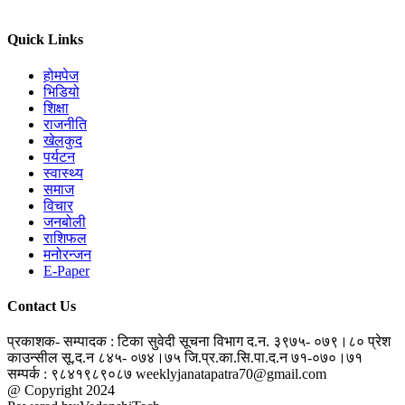
Quick Links
होमपेज
भिडियो
शिक्षा
राजनीति
खेलकुद
पर्यटन
स्वास्थ्य
समाज
विचार
जनबोली
राशिफल
मनोरन्जन
E-Paper
Contact Us
प्रकाशक- सम्पादक : टिका सुवेदी
सूचना विभाग द.न. ३९७५- ०७९।८०
प्रेश
काउन्सील सू.द.न ८४५- ०७४।७५
जि.प्र.का.सि.पा.द.न ७१-०७०।७१
सम्पर्क : ९८४१९८९०८७
weeklyjanatapatra70@gmail.com
@ Copyright 2024
jantapatra.com