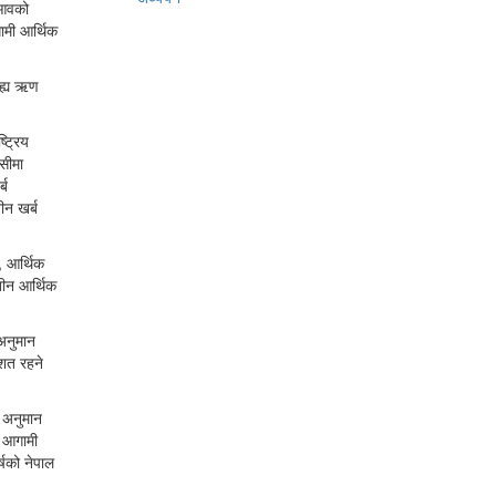
 आवको
ामी आर्थिक
ाह्य ऋण
ट्रिय
सीमा
्ब
ीन खर्ब
, आर्थिक
तीन आर्थिक
अनुमान
शत रहने
त अनुमान
, आगामी
्षको नेपाल