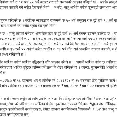
ा निर्धारण गर्दा रु १२ खर्ब ४५ अर्ब बराबर सरकारी राजस्वको अनुमान गरिएको छ । जबकि चालु
्व उठाउने गरी स्रोत देखाएको थियो । अर्थात्, चालु आर्थिक वर्षको शुरुवाती लक्ष्यभन्दा आग
 अनुमान गरिएको छ । वैदेशिक सहायताको रकममध्ये रु ५० अर्ब अनुदान र रु दुई खर्ब १० अर्ब ब
ह्य ऋण उठाउने गरी बजेट स्रोत देखाएको थियो ।
को छ । चालु आवको बजेटमा आन्तरिक ऋण रु दुई खर्ब ४० अर्ब बराबर उठाउने उल्लेख छ । राष्
 २०८२र८३ का लागि रु २१ खर्ब र आव २०८३र८४ का लागि रु २४ खर्ब ५५ अर्ब बराबर खर्चको 
खर्ब ५३ अर्ब आन्तरिक राजस्व, रु तीन खर्ब १२ अर्ब वैदेशिक सहायता र रु तीन खर्ब ३५ अर
 रु २४ खर्ब ५५ अर्बको बजेट ल्याउँदा रु १७ खर्ब तीन अर्ब आन्तरिक राजस्व उठाउने, रु त
े लक्ष्य राखिएको छ ।
 तीन आर्थिक वर्षको आर्थिक वृद्धिदरको पनि अनुमान गरेको छ । आगामी आर्थिक वर्षमा छ प्रतिशत
तको आर्थिक वृद्धिदर हासिल गर्ने लक्ष्य निर्धारण गरिएको हो । त्यस्तै, मुद्रास्फीति आगामी 
एको छ ।
र्ष २०८२र८३ मा १६ दशमलव आठ र आर्थिक वर्ष २०८३र८४ मा १७ दशमलव तीन प्रतिशत रहने 
गामी तीन आर्थिक वर्षमा क्रमशः २१ दशमलव एक प्रतिशत, २२ प्रतिशत र २२ दशमलव नौ प्रति
लीन खर्च संरचना तर्जुमाको लागि समष्टिगत तथा विषय क्षेत्रगत खर्चको सीमा निर्धारण तथा स्रो
ध्ये, नेपालको संविधानमा उल्लेखित मौलिक हक तथा राज्यका निर्देशक सिद्धान्त तथा नीतिहरू
 प्रमुख हस्तक्षेपकारी कार्यक्रमहरू, नेपाल सरकार कार्यविभाजन नियमावली, २०७४ तथा चालु वर
कताका कार्यक्रमहरू छन् ।