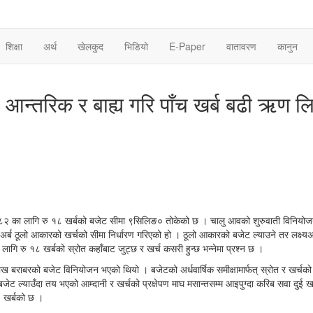
शिक्षा
अर्थ
खेलकुद
भिडियो
E-Paper
वातावरण
कानुन
आन्तरिक र बाह्य गरि पाँच खर्ब बढी ऋण लि
१र८२ का लागि रु १८ खर्बको बजेट सीमा ९सिलिङ० तोकेको छ । चालु आवको शुरुवाती विनियोजन
७० अर्ब ठूलो आकारको खर्चको सीमा निर्धारण गरिएको हो । ठूलो आकारको बजेट ल्याउने तर लक्ष्य
ागि रु १८ खर्बको स्रोत कहाँबाट जुट्छ र खर्च कसरी हुन्छ भन्नेमा प्रश्न छ ।
ख बराबरको बजेट विनियोजन भएको थियो । बजेटको अर्धवार्षिक समीक्षामार्फत् स्रोत र खर्चक
ट ल्याउँदा तय भएको आम्दानी र खर्चको प्रक्षेपण माघ मसान्तसम्म आइपुग्दा करिब सवा दुई ख
८ खर्बको छ ।