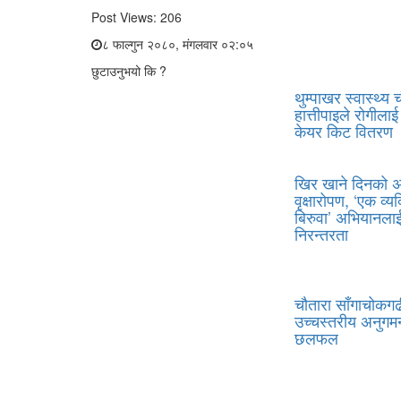
Post Views:
206
८ फाल्गुन २०८०, मंगलवार ०२:०५
छुटाउनुभयो कि ?
थुम्पाखर स्वास्थ्य 
हात्तीपाइले रोगीला
केयर किट वितरण
खिर खाने दिनको 
वृक्षारोपण, ‘एक व्य
बिरुवा’ अभियानला
निरन्तरता
चौतारा साँगाचोकग
उच्चस्तरीय अनुगम
छलफल