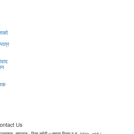
ताको
पात्र
िवाद
यन
जिक
ontact Us
प्रकाशक- सम्पादक : टिका सुवेदी
सूचना विभाग द.न. ३९७५- ०७९।