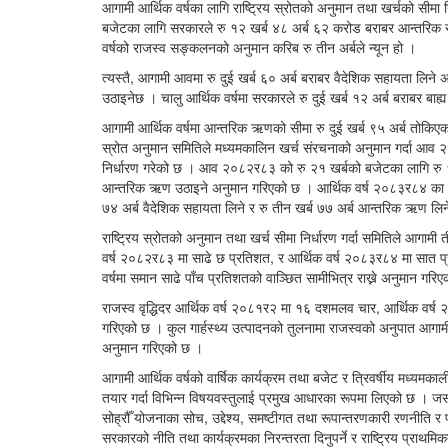
आगामी आर्थिक वर्षका लागि राष्ट्रिय स्रोतको अनुमान तथा खर्चको सीम
बजेटका लागि सरकारले रु १२ खर्ब ४८ अर्ब ६२ करोड बराबर आन्तरिक राजस
वर्षको राजस्व सङ्कलनको अनुमान करिब रु तीन अर्बले न्यून हो ।
त्यस्तै, आगामी आवमा रु दुई खर्ब ६० अर्ब बराबर वैदेशिक सहायता लिने
उठाइनेछ । चालु आर्थिक वर्षमा सरकारले रु दुई खर्ब १२ अर्ब बराबर बा
आगामी आर्थिक वर्षमा आन्तरिक ऋणको सीमा रु दुई खर्ब ९५ अर्ब तोकिए
स्रोत अनुमान समितिले मध्यमकालिन खर्च संरचनाको अनुमान गर्दा आव
निर्धारण गरेको छ । आव २०८२र८३ को रु २१ खर्बको बजेटका लागि रु १४ 
आन्तरिक ऋण उठाइने अनुमान गरिएको छ । आर्थिक वर्ष २०८३र८४ का लागि
७४ अर्ब वैदेशिक सहायता लिने र रु तीन खर्ब ७७ अर्ब आन्तरिक ऋण लिन
राष्ट्रिय स्रोतको अनुमान तथा खर्च सीमा निर्धारण गर्दा समितिले आगामी
वर्ष २०८२र८३ मा साढे छ प्रतिशत, र आर्थिक वर्ष २०८३र८४ मा सात प्रतिश
वर्षमा समान साढे पाँच प्रतिशतको वाञ्छित सामीभित्र राख्ने अनुमान गरि
राजस्व वृद्धिदर आर्थिक वर्ष २०८१र२ मा १६ दशमलव चार, आर्थिक व
गरिएको छ । कुल गार्हस्थ्य उत्पादनको तुलनामा राजस्वको अनुपात आ
अनुमान गरिएको छ ।
आगामी आर्थिक वर्षको वार्षिक कार्यक्रम तथा बजेट र त्रिवर्षीय मध्यमका
तयार गर्दा विभिन्न विषयवस्तुलाई प्रमुख आधारका रूपमा लिएको छ । जसम
सोह्रौँ योजनाका सोच, उद्देश्य, समष्टीगत तथा रूपान्तरणकारी रणनीति र
सरकारको नीति तथा कार्यक्रमका निरन्तरता दिनुपर्ने र राष्ट्रिय प्राथमि