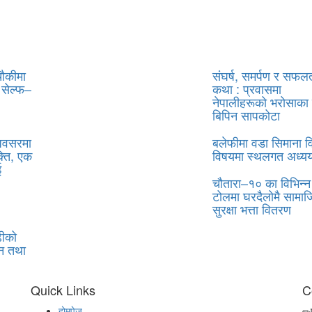
चौकीमा
संघर्ष, समर्पण र सफल
ई सेल्फ–
कथा : प्रवासमा
नेपालीहरूको भरोसाका 
बिपिन सापकोटा
अवसरमा
बलेफीमा वडा सिमाना व
क्ति, एक
विषयमा स्थलगत अध्य
ई
चौतारा–१० का विभिन्न
टोलमा घरदैलोमै सामा
सुरक्षा भत्ता वितरण
ढीको
न तथा
Quick Links
C
होमपेज