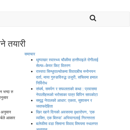

ने तयारी
समाचार
थुम्पाखर स्वास्थ्य चौकीमा हात्तीपाइले रोगीलाई
सेल्फ–केयर किट वितरण
रास्वपा सिन्धुपाल्चोकमा विवादबीच मनोनयन
दर्ता, माया गुरुङविरुद्ध उजुरी, सचिवमा हमाल
निर्विरोध
संघर्ष, समर्पण र सफलताको कथा : प्रवासमा
 भन्दा रु
नेपालीहरूको भरोसाका पात्र बिपिन सापकोटा
अनुसार
समृद्ध नेपालको आधार: एकता, सुशासन र
जवाफदेहिता
ो अनुमान
खिर खाने दिनको अवसरमा वृक्षारोपण, ‘एक
र्बले आकार
व्यक्ति, एक बिरुवा’ अभियानलाई निरन्तरता
बलेफीमा वडा सिमाना विवाद विषयमा स्थलगत
अध्ययन