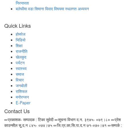
निरन्तरता
बलेफीमा वडा सिमाना विवाद विषयमा स्थलगत अध्ययन
Quick Links
होमपेज
भिडियो
शिक्षा
राजनीति
खेलकुद
पर्यटन
स्वास्थ्य
समाज
विचार
जनबोली
राशिफल
मनोरन्जन
E-Paper
Contact Us
प्रकाशक- सम्पादक : टिका सुवेदी
सूचना विभाग द.न. ३९७५- ०७९।८०
प्रेश
काउन्सील सू.द.न ८४५- ०७४।७५
जि.प्र.का.सि.पा.द.न ७१-०७०।७१
सम्पर्क :