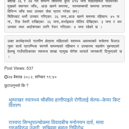
बैशाख २६ र २७ गते सम्पन्न शिविरमा कुल ४१४ जना महिलाहरूले पाठेघरको 
मुखको क्यान्सर जाँच, आङ खस्ने समस्या, स्तनसम्बन्धी समस्या लगायत 
विभिन्न जाँच तथा उपचार सेवा प्राप्त गरेका छन्।

शिविरबाट थर्मो उपचार गरिएकाः २६ जना,आङ खस्ने समस्या पहिचानः ४५ ज
ना, रिङ पेसरी राखिएकाः २६ जना,सर्भाइकल पोलिप देखिएकाः ३ जना र थप 
उपचार तथा अप्रेशनका लागि रेफर गरिएकाः ४ जना रहेको छ ।
उक्त कार्यक्रमले ग्रामीण क्षेत्रमा महिलाको स्वास्थ्य अवस्थाबारे सचेतना फैलाउ
नुका साथै प्रारम्भिक चरणमै समस्याको पहिचान र उपचारमा सहयोग पु¥याएको 
हेलम्बु गाउँपालिकाका स्वास्थ्य शाखा प्रमुख योगेश थापाले जानकारी दिनुभएको छ 
।
Post Views:
537
२७ बैशाख २०८२, शनिबार १९:४०
छुटाउनुभयो कि ?
थुम्पाखर स्वास्थ्य चौकीमा हात्तीपाइले रोगीलाई सेल्फ–केयर किट
वितरण
रास्वपा सिन्धुपाल्चोकमा विवादबीच मनोनयन दर्ता, माया
गुरुङविरुद्ध उजुरी, सचिवमा हमाल निर्विरोध