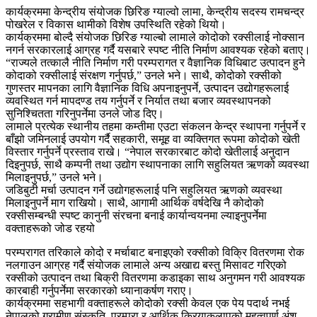
कार्यक्रममा केन्द्रीय संयोजक छिरिङ ग्याल्वो लामा, केन्द्रीय सदस्य रामचन्द्र
पोखरेल र विकास थामीको विशेष उपस्थिति रहेको थियो।
कार्यक्रममा बोल्दै संयोजक छिरिङ ग्याल्बो लामाले कोदोको रक्सीलाई नोक्सान
नगर्न सरकारलाई आग्रह गर्दै यसबारे स्पष्ट नीति निर्माण आवश्यक रहेको बताए।
“राज्यले तत्कालै नीति निर्माण गरी परम्परागत र वैज्ञानिक विधिबाट उत्पादन हुने
कोदाको रक्सीलाई संरक्षण गर्नुपर्छ,” उनले भने। साथै, कोदोको रक्सीको
गुणस्तर मापनका लागि वैज्ञानिक विधि अपनाइनुपर्ने, उत्पादन उद्योगहरूलाई
व्यवस्थित गर्न मापदण्ड तय गर्नुपर्ने र निर्यात तथा बजार व्यवस्थापनको
सुनिश्चितता गरिनुपर्नेमा उनले जोड दिए।
लामाले प्रत्येक स्थानीय तहमा कम्तीमा एउटा संकलन केन्द्र स्थापना गर्नुपर्ने र
बाँझो जमिनलाई उपयोग गर्दै सहकारी, समूह वा व्यक्तिगत रूपमा कोदोको खेती
विस्तार गर्नुपर्ने प्रस्ताव राखे। “नेपाल सरकारबाट कोदो खेतीलाई अनुदान
दिइनुपर्छ, साथै कम्पनी तथा उद्योग स्थापनाका लागि सहुलियत ऋणको व्यवस्था
मिलाइनुपर्छ,” उनले भने।
जडिबुटी मर्चा उत्पादन गर्ने उद्योगहरूलाई पनि सहुलियत ऋणको व्यवस्था
मिलाइनुपर्ने माग राखियो। साथै, आगामी आर्थिक वर्षदेखि नै कोदोको
रक्सीसम्बन्धी स्पष्ट कानुनी संरचना बनाई कार्यान्वयनमा ल्याइनुपर्नेमा
वक्ताहरूको जोड रहयो
परम्परागत तरिकाले कोदो र मर्चाबाट बनाइएको रक्सीको विक्रि वितरणमा रोक
नलगाउन आग्रह गर्दै संयोजक लामाले अन्य अखाद्य बस्तु मिसावट गरिएको
रक्सीको उत्पादन तथा बिक्री वितरणमा कडाइका साथ अनुगमन गरी आवश्यक
कारबाही गर्नुपर्नेमा सरकारको ध्यानाकर्षण गराए।
कार्यक्रममा सहभागी वक्ताहरूले कोदोको रक्सी केवल एक पेय पदार्थ नभई
नेपालको ग्रामीण संस्कृति, परम्परा र आर्थिक क्रियाकलापको महत्वपूर्ण अंश