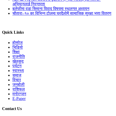
अभियानलाई निरन्तरता
बलेफीमा वडा सिमाना विवाद विषयमा स्थलगत अध्ययन
चौतारा–१० का विभिन्न टोलमा घरदैलोमै सामाजिक सुरक्षा भत्ता वितरण
Quick Links
होमपेज
भिडियो
शिक्षा
राजनीति
खेलकुद
पर्यटन
स्वास्थ्य
समाज
विचार
जनबोली
राशिफल
मनोरन्जन
E-Paper
Contact Us