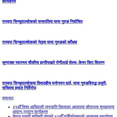
कार्यक्रम
रास्वपा सिन्धुपाल्चोकको सभापतिमा माया गुरुङ निर्वाचित
रास्वपा सिन्धुपाल्चोकको नेतृत्व माया गुरुङको काँधमा
थुम्पाखर स्वास्थ्य चौकीमा हात्तीपाइले रोगीलाई सेल्फ–केयर किट वितरण
रास्वपा सिन्धुपाल्चोकमा विवादबीच मनोनयन दर्ता, माया गुरुङविरुद्ध उजुरी,
सचिवमा हमाल निर्विरोध
समाचार
३१औँ विश्व आदिवासी जनजाति दिवसका अवसरमा चौतारामा शुभकामना
आदान–प्रदान कार्यक्रम
नेपाल प्रहरी श्रीमती संघको ४२औँ वार्षिकोत्सवको अवसरमा वृक्षारोपण