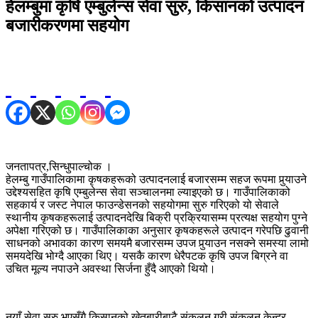
हेलम्बुमा कृषि एम्बुलेन्स सेवा सुरु, किसानको उत्पादन
बजारीकरणमा सहयोग
जनतापत्र,सिन्धुपाल्चोक ।
हेलम्बु गाउँपालिकामा कृषकहरूको उत्पादनलाई बजारसम्म सहज रूपमा पुर्‍याउने
उद्देश्यसहित कृषि एम्बुलेन्स सेवा सञ्चालनमा ल्याइएको छ। गाउँपालिकाको
सहकार्य र जस्ट नेपाल फाउन्डेसनको सहयोगमा सुरु गरिएको यो सेवाले
स्थानीय कृषकहरूलाई उत्पादनदेखि बिक्री प्रक्रियासम्म प्रत्यक्ष सहयोग पुग्ने
अपेक्षा गरिएको छ। गाउँपालिकाका अनुसार कृषकहरूले उत्पादन गरेपछि ढुवानी
साधनको अभावका कारण समयमै बजारसम्म उपज पुर्‍याउन नसक्ने समस्या लामो
समयदेखि भोग्दै आएका थिए। यसकै कारण धेरैपटक कृषि उपज बिग्रने वा
उचित मूल्य नपाउने अवस्था सिर्जना हुँदै आएको थियो।
नयाँ सेवा सुरु भएसँगै किसानको खेतबारीबाटै संकलन गरी संकलन केन्द्र,