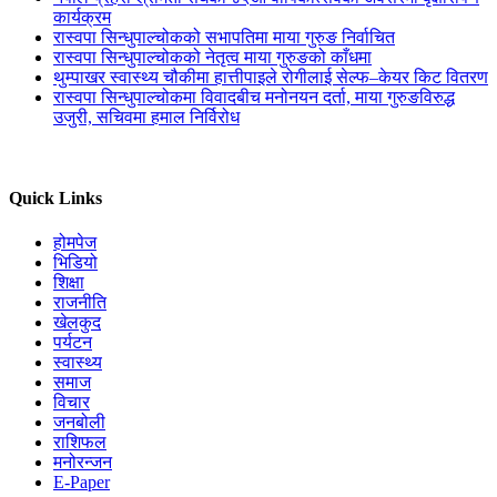
कार्यक्रम
रास्वपा सिन्धुपाल्चोकको सभापतिमा माया गुरुङ निर्वाचित
रास्वपा सिन्धुपाल्चोकको नेतृत्व माया गुरुङको काँधमा
थुम्पाखर स्वास्थ्य चौकीमा हात्तीपाइले रोगीलाई सेल्फ–केयर किट वितरण
रास्वपा सिन्धुपाल्चोकमा विवादबीच मनोनयन दर्ता, माया गुरुङविरुद्ध
उजुरी, सचिवमा हमाल निर्विरोध
Quick Links
होमपेज
भिडियो
शिक्षा
राजनीति
खेलकुद
पर्यटन
स्वास्थ्य
समाज
विचार
जनबोली
राशिफल
मनोरन्जन
E-Paper