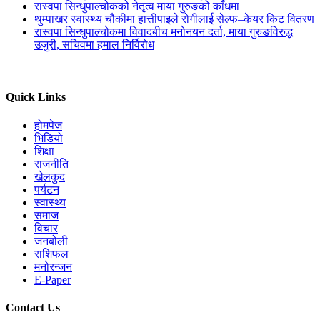
रास्वपा सिन्धुपाल्चोकको नेतृत्व माया गुरुङको काँधमा
थुम्पाखर स्वास्थ्य चौकीमा हात्तीपाइले रोगीलाई सेल्फ–केयर किट वितरण
रास्वपा सिन्धुपाल्चोकमा विवादबीच मनोनयन दर्ता, माया गुरुङविरुद्ध
उजुरी, सचिवमा हमाल निर्विरोध
Quick Links
होमपेज
भिडियो
शिक्षा
राजनीति
खेलकुद
पर्यटन
स्वास्थ्य
समाज
विचार
जनबोली
राशिफल
मनोरन्जन
E-Paper
Contact Us