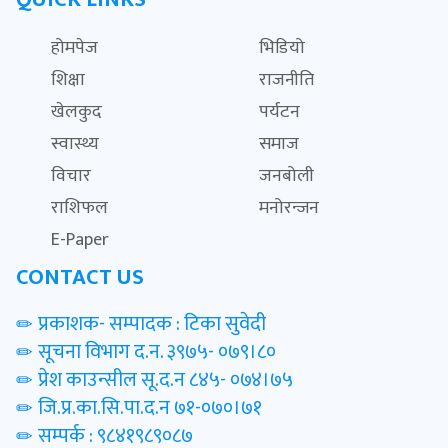
होमपेज
भिडियो
शिक्षा
राजनीति
खेलकुद
पर्यटन
स्वास्थ्य
समाज
विचार
जनबोली
राशिफल
मनोरन्जन
E-Paper
CONTACT US
प्रकाशक- सम्पादक : टिका सुवेदी
सूचना विभाग द.न. ३९७५- ०७९।८०
प्रेश काउन्सील सू.द.न ८४५- ०७४।७५
जि.प्र.का.सि.पा.द.न ७१-०७०।७१
सम्पर्क : ९८४१९८९०८७