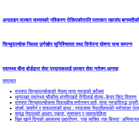
अनलाइन सञ्चार माध्यमको नविकरण रोकिएकोप्रति पत्रकार महासंघ बागमतीको
सिन्धुपाल्चोक जिल्ला पूर्णखोप सुनिश्चितता तथा दिगोपना घोषणा सभा सम्पन्न
स्वास्थ्य बीमा बोर्डद्वारा सेवा प्रदायकलाई उपचार सेवा नरोक्न आग्रह
समाचार
रास्वपा सिन्धुपाल्चोकको नेतृत्व माया गुरुङको काँधमा
थुम्पाखर स्वास्थ्य चौकीमा हात्तीपाइले रोगीलाई सेल्फ–केयर किट वितरण
रास्वपा सिन्धुपाल्चोकमा विवादबीच मनोनयन दर्ता, माया गुरुङविरुद्ध उजुर
संघर्ष, समर्पण र सफलताको कथा : प्रवासमा नेपालीहरूको भरोसाका पात
समृद्ध नेपालको आधार: एकता, सुशासन र जवाफदेहिता
खिर खाने दिनको अवसरमा वृक्षारोपण, ‘एक व्यक्ति, एक बिरुवा’ अभियानल