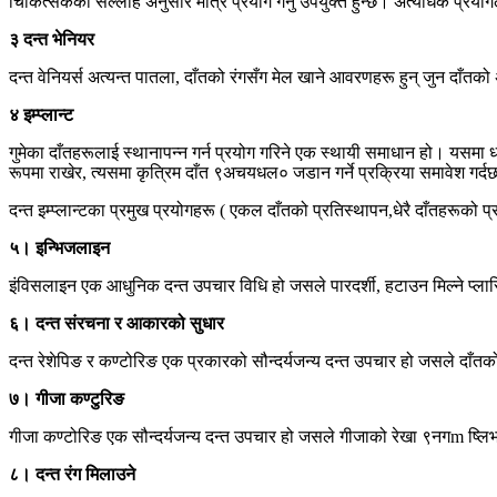
चिकित्सकको सल्लाह अनुसार मात्र प्रयोग गर्नु उपयुक्त हुन्छ। अत्यधिक प्रयो
३ दन्त भेनियर
दन्त वेनियर्स अत्यन्त पातला, दाँतको रंगसँग मेल खाने आवरणहरू हुन् जुन दाँ
४ इम्प्लान्ट
गुमेका दाँतहरूलाई स्थानापन्न गर्न प्रयोग गरिने एक स्थायी समाधान हो। यसमा धा
रूपमा राखेर, त्यसमा कृत्रिम दाँत ९अचयधल० जडान गर्ने प्रक्रिया समावेश गर्द
दन्त इम्प्लान्टका प्रमुख प्रयोगहरू ( एकल दाँतको प्रतिस्थापन,धेरै दाँतहरूको प्
५। इन्भिजलाइन
इंविसलाइन एक आधुनिक दन्त उपचार विधि हो जसले पारदर्शी, हटाउन मिल्ने प्लास्
६। दन्त संरचना र आकारको सुधार
दन्त रेशेपिङ र कण्टोरिङ एक प्रकारको सौन्दर्यजन्य दन्त उपचार हो जसले दाँत
७। गीजा कण्टुरिङ
गीजा कण्टोरिङ एक सौन्दर्यजन्य दन्त उपचार हो जसले गीजाको रेखा ९नगm ष्लि
८। दन्त रंग मिलाउने