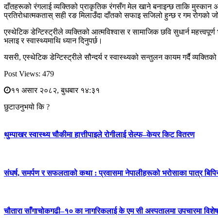
दाँतहरूको रंगलाई व्यक्तिको प्राकृतिक रंगसँग मेल खाने बनाइन्छ ताकि मुस्का
प्रतिरोधात्मकतास् सही रङ मिलाउँदा दाँतको सफाइ सजिलो हुन्छ र गम रोगको जोखिम
एस्थेटिक डेन्टिस्ट्रीले व्यक्तिको आत्मविश्वास र सामाजिक छवि सुधार्न महत्त्व
भलाइ र स्वास्थ्यमाथि ध्यान दिनुपर्छ।
यसरी, एस्थेटिक डेन्टिस्ट्रीले सौन्दर्य र स्वास्थ्यको सन्तुलन कायम गर्दै व्यक्
Post Views:
479
११ असार २०८२, बुधबार १४:३१
छुटाउनुभयो कि ?
थुम्पाखर स्वास्थ्य चौकीमा हात्तीपाइले रोगीलाई सेल्फ–केयर किट वितरण
संघर्ष, समर्पण र सफलताको कथा : प्रवासमा नेपालीहरूको भरोसाका पात्र बिप
चौतारा साँगाचोकगढी–१० का नागरिकलाई के एम सी अस्पतालमा उपचारमा विशेष