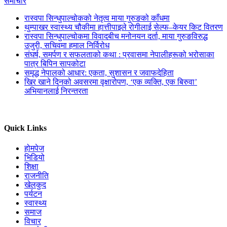
समाचार
रास्वपा सिन्धुपाल्चोकको नेतृत्व माया गुरुङको काँधमा
थुम्पाखर स्वास्थ्य चौकीमा हात्तीपाइले रोगीलाई सेल्फ–केयर किट वितरण
रास्वपा सिन्धुपाल्चोकमा विवादबीच मनोनयन दर्ता, माया गुरुङविरुद्ध
उजुरी, सचिवमा हमाल निर्विरोध
संघर्ष, समर्पण र सफलताको कथा : प्रवासमा नेपालीहरूको भरोसाका
पात्र बिपिन सापकोटा
समृद्ध नेपालको आधार: एकता, सुशासन र जवाफदेहिता
खिर खाने दिनको अवसरमा वृक्षारोपण, ‘एक व्यक्ति, एक बिरुवा’
अभियानलाई निरन्तरता
Quick Links
होमपेज
भिडियो
शिक्षा
राजनीति
खेलकुद
पर्यटन
स्वास्थ्य
समाज
विचार