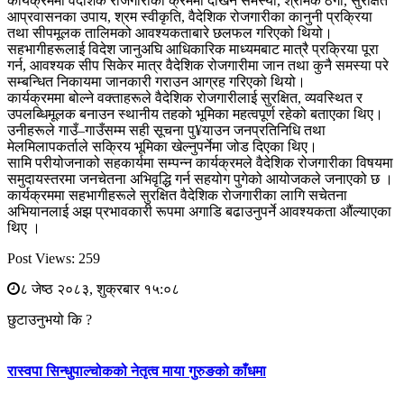
कार्यक्रममा वैदेशिक रोजगारीका क्रममा देखिने समस्या, श्रमिक ठगी, सुरक्षित
आप्रवासनका उपाय, श्रम स्वीकृति, वैदेशिक रोजगारीका कानुनी प्रक्रिया
तथा सीपमूलक तालिमको आवश्यकताबारे छलफल गरिएको थियो।
सहभागीहरूलाई विदेश जानुअघि आधिकारिक माध्यमबाट मात्रै प्रक्रिया पूरा
गर्न, आवश्यक सीप सिकेर मात्र वैदेशिक रोजगारीमा जान तथा कुनै समस्या परे
सम्बन्धित निकायमा जानकारी गराउन आग्रह गरिएको थियो।
कार्यक्रममा बोल्ने वक्ताहरूले वैदेशिक रोजगारीलाई सुरक्षित, व्यवस्थित र
उपलब्धिमूलक बनाउन स्थानीय तहको भूमिका महत्वपूर्ण रहेको बताएका थिए।
उनीहरूले गाउँ–गाउँसम्म सही सूचना पु¥याउन जनप्रतिनिधि तथा
मेलमिलापकर्ताले सक्रिय भूमिका खेल्नुपर्नेमा जोड दिएका थिए।
सामि परीयोजनाको सहकार्यमा सम्पन्न कार्यक्रमले वैदेशिक रोजगारीका विषयमा
समुदायस्तरमा जनचेतना अभिवृद्धि गर्न सहयोग पुगेको आयोजकले जनाएको छ ।
कार्यक्रममा सहभागीहरूले सुरक्षित वैदेशिक रोजगारीका लागि सचेतना
अभियानलाई अझ प्रभावकारी रूपमा अगाडि बढाउनुपर्ने आवश्यकता औंल्याएका
थिए ।
Post Views:
259
८ जेष्ठ २०८३, शुक्रबार १५:०८
छुटाउनुभयो कि ?
रास्वपा सिन्धुपाल्चोकको नेतृत्व माया गुरुङको काँधमा