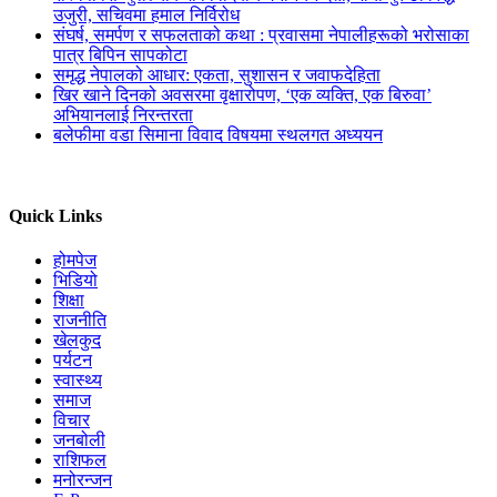
उजुरी, सचिवमा हमाल निर्विरोध
संघर्ष, समर्पण र सफलताको कथा : प्रवासमा नेपालीहरूको भरोसाका
पात्र बिपिन सापकोटा
समृद्ध नेपालको आधार: एकता, सुशासन र जवाफदेहिता
खिर खाने दिनको अवसरमा वृक्षारोपण, ‘एक व्यक्ति, एक बिरुवा’
अभियानलाई निरन्तरता
बलेफीमा वडा सिमाना विवाद विषयमा स्थलगत अध्ययन
Quick Links
होमपेज
भिडियो
शिक्षा
राजनीति
खेलकुद
पर्यटन
स्वास्थ्य
समाज
विचार
जनबोली
राशिफल
मनोरन्जन