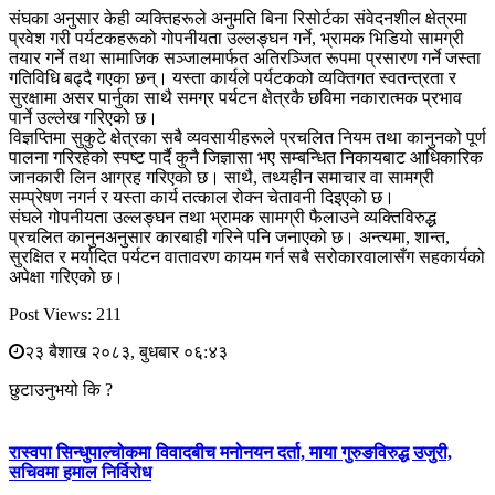
संघका अनुसार केही व्यक्तिहरूले अनुमति बिना रिसोर्टका संवेदनशील क्षेत्रमा
प्रवेश गरी पर्यटकहरूको गोपनीयता उल्लङ्घन गर्ने, भ्रामक भिडियो सामग्री
तयार गर्ने तथा सामाजिक सञ्जालमार्फत अतिरञ्जित रूपमा प्रसारण गर्ने जस्ता
गतिविधि बढ्दै गएका छन्। यस्ता कार्यले पर्यटकको व्यक्तिगत स्वतन्त्रता र
सुरक्षामा असर पार्नुका साथै समग्र पर्यटन क्षेत्रकै छविमा नकारात्मक प्रभाव
पार्ने उल्लेख गरिएको छ।
विज्ञप्तिमा सुकुटे क्षेत्रका सबै व्यवसायीहरूले प्रचलित नियम तथा कानुनको पूर्ण
पालना गरिरहेको स्पष्ट पार्दै कुनै जिज्ञासा भए सम्बन्धित निकायबाट आधिकारिक
जानकारी लिन आग्रह गरिएको छ। साथै, तथ्यहीन समाचार वा सामग्री
सम्प्रेषण नगर्न र यस्ता कार्य तत्काल रोक्न चेतावनी दिइएको छ।
संघले गोपनीयता उल्लङ्घन तथा भ्रामक सामग्री फैलाउने व्यक्तिविरुद्ध
प्रचलित कानुनअनुसार कारबाही गरिने पनि जनाएको छ। अन्त्यमा, शान्त,
सुरक्षित र मर्यादित पर्यटन वातावरण कायम गर्न सबै सरोकारवालासँग सहकार्यको
अपेक्षा गरिएको छ।
Post Views:
211
२३ बैशाख २०८३, बुधबार ०६:४३
छुटाउनुभयो कि ?
रास्वपा सिन्धुपाल्चोकमा विवादबीच मनोनयन दर्ता, माया गुरुङविरुद्ध उजुरी,
सचिवमा हमाल निर्विरोध