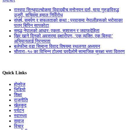
रास्वपा सिन्धुपाल्चोकमा विवादबीच मनोनयन दर्ता, माया गुरुङविरुद्ध
उजुरी, सचिवमा हमाल निर्विरोध
संघर्ष, समर्पण र सफलताको कथा : प्रवासमा नेपालीहरूको भरोसाका
पात्र बिपिन सापकोटा
समृद्ध नेपालको आधार: एकता, सुशासन र जवाफदेहिता
खिर खाने दिनको अवसरमा वृक्षारोपण, ‘एक व्यक्ति, एक बिरुवा’
अभियानलाई निरन्तरता
बलेफीमा वडा सिमाना विवाद विषयमा स्थलगत अध्ययन
चौतारा–१० का विभिन्न टोलमा घरदैलोमै सामाजिक सुरक्षा भत्ता वितरण
Quick Links
होमपेज
भिडियो
शिक्षा
राजनीति
खेलकुद
पर्यटन
स्वास्थ्य
समाज
विचार