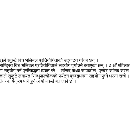
रचण्ड)ले सुकुटे बिच भलिबल प्रतियोगिताको उद्घाटन गरेका छन् ।
ोजित राष्ट्रिय बिच भलिबल प्रतियोगिताले सहयोग पुर्याउने बताएका छन् । ७ औं महि
र्धनमा सहयोग गर्ने प्रतिबद्धता व्यक्त गरे । सांसद माधव सापकोटा, प्रदेश सांसद सर
गिताले सुकुटे लगायत सिन्धुपाल्चोकको पर्यटन प्रबद्र्धनमा सहयोग पुग्ने धरणा रा
ृतिक कार्यक्रम पनि हुने आयोजकले बताएको छ ।