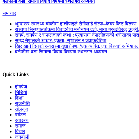
बलेफीमा वडा सिमाना विवाद विषयमा स्थलगत अध्ययन
समाचार
थुम्पाखर स्वास्थ्य चौकीमा हात्तीपाइले रोगीलाई सेल्फ–केयर किट वितरण
रास्वपा सिन्धुपाल्चोकमा विवादबीच मनोनयन दर्ता, माया गुरुङविरुद्ध उजुर
संघर्ष, समर्पण र सफलताको कथा : प्रवासमा नेपालीहरूको भरोसाका पात
समृद्ध नेपालको आधार: एकता, सुशासन र जवाफदेहिता
खिर खाने दिनको अवसरमा वृक्षारोपण, ‘एक व्यक्ति, एक बिरुवा’ अभियानल
बलेफीमा वडा सिमाना विवाद विषयमा स्थलगत अध्ययन
Quick Links
होमपेज
भिडियो
शिक्षा
राजनीति
खेलकुद
पर्यटन
स्वास्थ्य
समाज
विचार
जनबोली