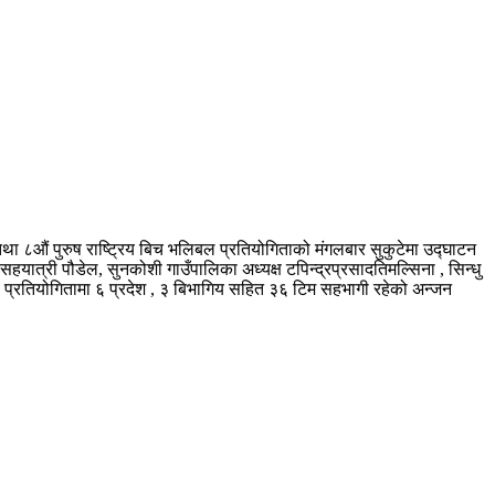
लातथा ८औं पुरुष राष्ट्रिय बिच भलिबल प्रतियोगिताको मंगलबार सुकुटेमा उद्घाटन
ल सहयात्री पौडेल, सुनकोशी गाउँपालिका अध्यक्ष टपिन्द्रप्रसादतिमल्सिना , सिन्धु
खे । प्रतियोगितामा ६ प्रदेश , ३ बिभागिय सहित ३६ टिम सहभागी रहेको अन्जन