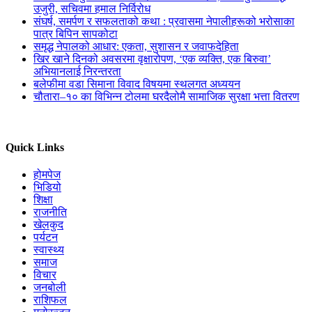
उजुरी, सचिवमा हमाल निर्विरोध
संघर्ष, समर्पण र सफलताको कथा : प्रवासमा नेपालीहरूको भरोसाका
पात्र बिपिन सापकोटा
समृद्ध नेपालको आधार: एकता, सुशासन र जवाफदेहिता
खिर खाने दिनको अवसरमा वृक्षारोपण, ‘एक व्यक्ति, एक बिरुवा’
अभियानलाई निरन्तरता
बलेफीमा वडा सिमाना विवाद विषयमा स्थलगत अध्ययन
चौतारा–१० का विभिन्न टोलमा घरदैलोमै सामाजिक सुरक्षा भत्ता वितरण
Quick Links
होमपेज
भिडियो
शिक्षा
राजनीति
खेलकुद
पर्यटन
स्वास्थ्य
समाज
विचार
जनबोली
राशिफल