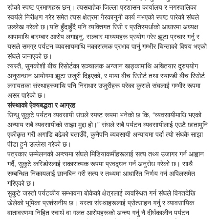
रहेको स्पष्ट प्रमाणहरू छन्। त्यसबाहेक जिल्ला प्रशासन कार्यालय र नगरपालिका
स्वयंले निरीक्षण गरेर समेत त्यस क्षेत्रमा गैरकानुनी कार्य नभएको स्पष्ट पारेको संघले
उल्लेख गरेको छ।यति हुँदाहुँदै पनि व्यक्तिगत रिसी र प्रतिस्पर्धाको आधारमा अध्यक्ष
थापामाथि बारम्बार आरोप लगाइनु, सञ्चार माध्यमहरू प्रयोग गरेर झूटा प्रचार गर्नु र
यसले समग्र पर्यटन व्यवसायमाथि नकारात्मक प्रभाव पार्नु गम्भीर चिन्ताको विषय भएको
संघले जनाएको छ।
त्यस्तै, सुनकोशी बीच रिसोर्टका सञ्चालक अन्जान खड्कामाथि अख्तियार दुरुपयोग
अनुसन्धान आयोगमा झूटा उजुरी दिइएको, र माया बीच रिसोर्ट तथा स्याण्डी बीच रिसोर्ट
लगायतका संस्थाहरूमाथि पनि निराधार उजुरीहरू परेका कुराले संघलाई गम्भीर रूपमा
असर पारेको छ।
संस्थाको ऐक्यबद्धता र आग्रह
सिन्धु सुकुटे पर्यटन व्यवसायी संघले स्पष्ट रूपमा भनेको छ कि, “व्यवसायीमाथि भएको
अन्याय सबै व्यवसायीको साझा मुद्दा हो।” संघले सबै पर्यटन व्यवसायीलाई एउटै छातामुनि
एकीकृत गरी अगाडि बढेको बताउँदै, कुनैपनि व्यवसायी अन्यायमा पर्दा त्यो संघकै साझा
पीडा हुने उल्लेख गरेको छ।
पत्रकार सम्मेलनको अन्त्यमा संघले मिडियाकर्मीहरूलाई सत्य तथ्य उजागर गर्न आह्वान
गर्दै, सुकुटे करिडोरलाई सकारात्मक रूपमा प्रवद्र्धन गर्न अनुरोध गरेको छ। साथै
सम्बन्धित निकायलाई छानबिन गरी सत्य र तथ्यमा आधारित निर्णय गर्न अपिलसमेत
गरिएको छ।
सुकुटे जस्तो पर्यटकीय सम्भावना बोकेको क्षेत्रलाई व्यवस्थित गर्न संघले विगतदेखि
खेलेको भूमिका प्रशंसनीय छ। यस्ता संस्थाहरूलाई प्रोत्साहन गर्नु र व्यावसायिक
वातावरणमा निहित स्वार्थ वा गलत आरोपहरूको अन्त्य गर्नु नै दीर्घकालीन पर्यटन