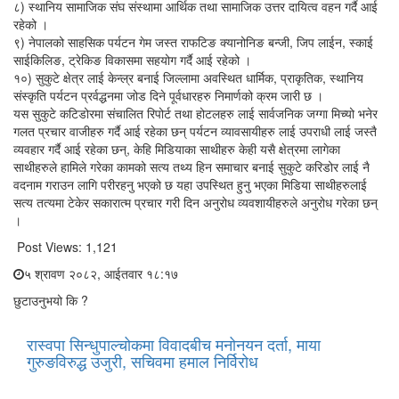
८) स्थानिय सामाजिक संघ संस्थामा आर्थिक तथा सामाजिक उत्तर दायित्व वहन गर्दै आई
रहेको ।
९) नेपालको साहसिक पर्यटन गेम जस्त राफटिङ क्यानोनिङ बन्जी, जिप लाईन, स्काई
साईकिलिङ, ट्रेकिङ विकासमा सहयोग गर्दै आई रहेको ।
१०) सुकुटे क्षेत्र लाई केन्ल्र बनाई जिल्लामा अवस्थित धार्मिक, प्राकृतिक, स्थानिय
संस्कृति पर्यटन प्रर्वद्धनमा जोड दिने पूर्वधारहरु निमार्णको क्रम जारी छ ।
यस सुकुटे कटिडोरमा संचालित रिपोर्ट तथा होटलहरु लाई सार्वजनिक जग्गा मिच्यो भनेर
गलत प्रचार वाजीहरु गर्दै आई रहेका छन् पर्यटन व्यावसायीहरु लाई उपराधी लाई जस्तै
व्यवहार गर्दै आई रहेका छन्, केहि मिडियाका साथीहरु केही यसै क्षेत्रमा लागेका
साथीहरुले हामिले गरेका कामको सत्य तथ्य हिन समाचार बनाई सुकुटे करिडोर लाई नै
वदनाम गराउन लागि परीरहनु भएको छ यहा उपस्थित हुनु भएका मिडिया साथीहरुलाई
सत्य तत्यमा टेकेर सकारात्म प्रचार गरी दिन अनुरोध व्यवशायीहरुले अनुरोध गरेका छन्
।
Post Views:
1,121
५ श्रावण २०८२, आईतवार १८:१७
छुटाउनुभयो कि ?
रास्वपा सिन्धुपाल्चोकमा विवादबीच मनोनयन दर्ता, माया
गुरुङविरुद्ध उजुरी, सचिवमा हमाल निर्विरोध