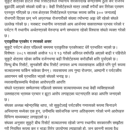
सुकुटे क्षेत्रका होटल तथा रिसोर्टहरूले स्थानीय सरकारदेखि केन्द्रसम्म ठूलो कर राजस्व
बुझाउँदै आएको संघको दाबी छ। केही रिसोर्टहरूले मात्र लाखौं रुपैयाँ कर तिरेका प्रमाण
प्रस्तुत गरिएको छ।यस क्षेत्रका रिसोर्टहरूले प्रत्यक्ष रूपमा करिब ३०० जनालाई
रोजगारी दिएका छन् भने अप्रत्यक्ष रोजगारीको संख्या त्योभन्दा अझ धेरै रहेको संघले
उल्लेख गरेको छ। यसबाट स्थानीय जनताको आय आर्जनमा सकारात्मक प्रभाव परेको र
पर्यटन नै स्थानीय अर्थतन्त्रको मेरुदण्ड बन्ने सम्भावना रहेको विश्वास संघले व्यक्त गरेको
छ।
प्राकृतिक प्रकोप र त्यसको असर
सुकुटे पर्यटन क्षेत्र पछिल्लो समयमा प्राकृतिक प्रकोपबाट धेरै प्रभावित भएको छ।
विशेषतः २०८१ सालको असोज १२ र १३ गतेको अविरल वर्षापछि आएको बाढी र पहिरोले
सुकुटे क्षेत्रमा रहेका करिब दर्जनभन्दा बढी रिसोर्टहरूमा करोडौंको क्षति पुर्याएको छ।
सिन्धु बीच रिसोर्ट, सुनकोशी बीच रिसोर्ट लगायत अन्य व्यवसायहरू अहिले पनि पूर्ण रूपमा
सञ्चालनमा फर्किन सकेका छैनन्। व्यवसायमा लय गुम्दा रोजगार, आम्दानी र पर्यटकीय
आवागमन सबै प्रभावित भएको संघको भनाइ छ।
व्यवसायीहरूमाथि भैरहेका आरोपप्रति आपत्ति
संघले पत्रकार सम्मेलनमा पछिल्लो समयमा सञ्चारमाध्यम तथा केही व्यक्तिहरूको
उक्साहटमा भ्रामक प्रचार र झूटा आरोप लगाइएका घटनाप्रति कडा आपत्ति जनाएको
छ।
संघका अध्यक्ष महेन्द्रसिंह थापा, जो सुकुटेलाई पर्यटकीय गन्तव्यको रूपमा चिनाउने
अभियान्ता मध्येका एक हुन्, उनीमाथि सार्वजनिक जग्गा अतिक्रमण गरेको भन्ने आरोपहरु
विभिन्न माध्यमबाट लगाइएको छ।
संघका अनुसार सुकुटे बीच रिसोर्ट सञ्चालनमा रहेको जग्गा स्थानीय सरकारसँग सम्झौता
गरी नियमित रूपमा कर र भाडा तिरेर उपयोगमा ल्याइएको हो, जुन कानुनी रूपमा वैध