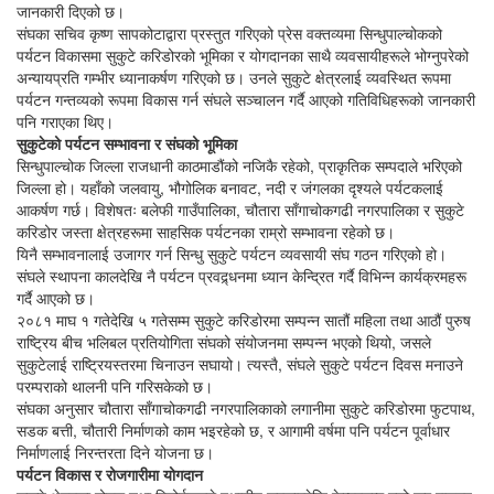
जानकारी दिएको छ।
संघका सचिव कृष्ण सापकोटाद्वारा प्रस्तुत गरिएको प्रेस वक्तव्यमा सिन्धुपाल्चोकको
पर्यटन विकासमा सुकुटे करिडोरको भूमिका र योगदानका साथै व्यवसायीहरूले भोग्नुपरेको
अन्यायप्रति गम्भीर ध्यानाकर्षण गरिएको छ। उनले सुकुटे क्षेत्रलाई व्यवस्थित रूपमा
पर्यटन गन्तव्यको रूपमा विकास गर्न संघले सञ्चालन गर्दै आएको गतिविधिहरूको जानकारी
पनि गराएका थिए।
सुकुटेको पर्यटन सम्भावना र संघको भूमिका
सिन्धुपाल्चोक जिल्ला राजधानी काठमाडौंको नजिकै रहेको, प्राकृतिक सम्पदाले भरिएको
जिल्ला हो। यहाँको जलवायु, भौगोलिक बनावट, नदी र जंगलका दृश्यले पर्यटकलाई
आकर्षण गर्छ। विशेषतः बलेफी गाउँपालिका, चौतारा साँगाचोकगढी नगरपालिका र सुकुटे
करिडोर जस्ता क्षेत्रहरूमा साहसिक पर्यटनका राम्रो सम्भावना रहेको छ।
यिनै सम्भावनालाई उजागर गर्न सिन्धु सुकुटे पर्यटन व्यवसायी संघ गठन गरिएको हो।
संघले स्थापना कालदेखि नै पर्यटन प्रवद्र्धनमा ध्यान केन्द्रित गर्दै विभिन्न कार्यक्रमहरू
गर्दै आएको छ।
२०८१ माघ १ गतेदेखि ५ गतेसम्म सुकुटे करिडोरमा सम्पन्न सातौं महिला तथा आठौं पुरुष
राष्ट्रिय बीच भलिबल प्रतियोगिता संघको संयोजनमा सम्पन्न भएको थियो, जसले
सुकुटेलाई राष्ट्रियस्तरमा चिनाउन सघायो। त्यस्तै, संघले सुकुटे पर्यटन दिवस मनाउने
परम्पराको थालनी पनि गरिसकेको छ।
संघका अनुसार चौतारा साँगाचोकगढी नगरपालिकाको लगानीमा सुकुटे करिडोरमा फुटपाथ,
सडक बत्ती, चौतारी निर्माणको काम भइरहेको छ, र आगामी वर्षमा पनि पर्यटन पूर्वाधार
निर्माणलाई निरन्तरता दिने योजना छ।
पर्यटन विकास र रोजगारीमा योगदान