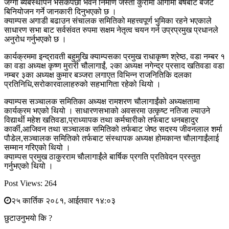
जग्गा ब्यबस्थापन भैसकेपछी भवन निर्माण जस्ता कुरामा आगामी बर्षबाट बजेट
बिनियोजन गर्ने जानकारी दिनुभएको छ ।
क्याम्पस अगाडी बढाउन संचालक समितिको महत्त्वपूर्ण भुमिका रहने भएकाले
साधारण सभा बाट सर्वसंवत रुपमा सक्षम नेतृत्व चयन गर्न उप्रप्रमुख प्रधानले
अनुरोध गर्नुभएको छ ।
कार्यक्रममा इन्द्रावती बहुमुखि क्याम्पसका प्रमुख राधाकृष्ण श्रेष्ठ, वडा नम्बर १
का वडा अध्यक्ष कृष्ण मुरारी चौलागाईं, २का अध्यक्ष नगेन्द्र प्रसाद खतिवडा वडा
नम्बर ३का अध्यक्ष कुमार बञ्जरा लगाएत विभिन्न राजनितिकि दलका
प्रतिनिधि,सरोकारवालाहरुको सहभागिता रहेको थियो ।
क्याम्पस सञ्चालक समितिका अध्यक्ष रामशरण चौलागाईंको अध्यक्षतामा
कार्यक्रम भएको थियो । साधारणसभाको अवसरमा उत्कृष्ट नतिजा ल्याउने
विद्यार्थी महेश खतिवडा,प्राध्यापक तथा कर्मचारीको तर्फबाट धनबहादुर
कार्की,आजिवन तथा सञ्चालक समितिको तर्फबाट जेष्ठ सदस्य जीवनलाल शर्मा
पौडेल,सञ्चालक समितिको तर्फबाट संस्थापक अध्यक्ष होमकान्त चौलागाईंलाई
सम्मान गरिएको थियो ।
क्याम्पस प्रमुख ठाकुरराम चौलागाईंले बार्षिक प्रगति प्रतिवेदन प्रस्तुत
गर्नुभएको थियो ।
Post Views:
264
२५ कार्तिक २०८१, आईतवार १४:०३
छुटाउनुभयो कि ?