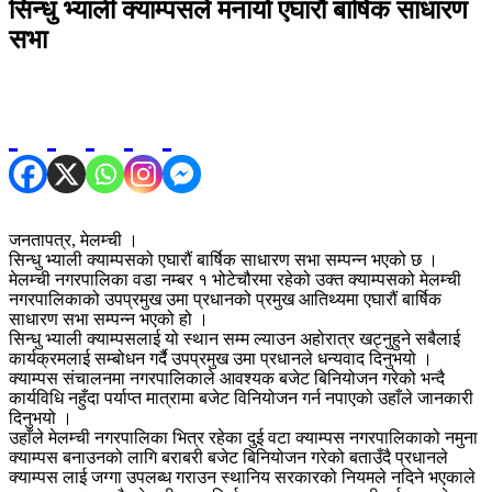
सिन्धु भ्याली क्याम्पसले मनायो एघारौं बार्षिक साधारण
सभा
जनतापत्र, मेलम्ची ।
सिन्धु भ्याली क्याम्पसको एघारौं बार्षिक साधारण सभा सम्पन्न भएको छ ।
मेलम्ची नगरपालिका वडा नम्बर १ भोटेचौरमा रहेको उक्त क्याम्पसको मेलम्ची
नगरपालिकाको उपप्रमुख उमा प्रधानको प्रमुख आतिथ्यमा एघारौं बार्षिक
साधारण सभा सम्पन्न भएको हो ।
सिन्धु भ्याली क्याम्पसलाई यो स्थान सम्म ल्याउन अहोरात्र खट्नुहुने सबैलाई
कार्यक्रमलाई सम्बोधन गर्दै उपप्रमुख उमा प्रधानले धन्यवाद दिनुभयो ।
क्याम्पस संचालनमा नगरपालिकाले आवश्यक बजेट बिनियोजन गरेको भन्दै
कार्यविधि नहुँदा पर्याप्त मात्रामा बजेट विनियोजन गर्न नपाएको उहाँले जानकारी
दिनुभयो ।
उहाँले मेलम्ची नगरपालिका भित्र रहेका दुई वटा क्याम्पस नगरपालिकाको नमुना
क्याम्पस बनाउनको लागि बराबरी बजेट बिनियोजन गरेको बताउँदै प्रधानले
क्याम्पस लाई जग्गा उपलब्ध गराउन स्थानिय सरकारको नियमले नदिने भएकाले