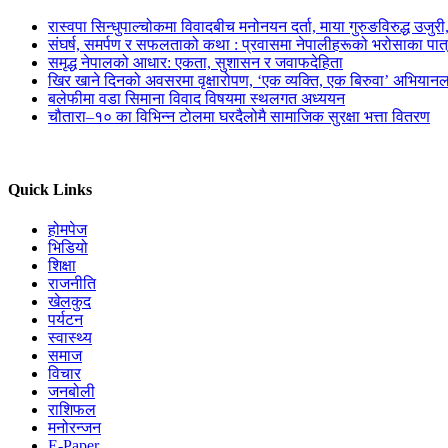
रास्वपा सिन्धुपाल्चोकमा विवादबीच मनोनयन दर्ता, माया गुरुङविरुद्ध उजुर
संघर्ष, समर्पण र सफलताको कथा : प्रवासमा नेपालीहरूको भरोसाका पात
समृद्ध नेपालको आधार: एकता, सुशासन र जवाफदेहिता
खिर खाने दिनको अवसरमा वृक्षारोपण, ‘एक व्यक्ति, एक बिरुवा’ अभियानल
बलेफीमा वडा सिमाना विवाद विषयमा स्थलगत अध्ययन
चौतारा–१० का विभिन्न टोलमा घरदैलोमै सामाजिक सुरक्षा भत्ता वितरण
Quick Links
होमपेज
भिडियो
शिक्षा
राजनीति
खेलकुद
पर्यटन
स्वास्थ्य
समाज
विचार
जनबोली
राशिफल
मनोरन्जन
E-Paper