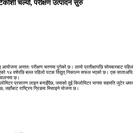
ेकोशी चल्यो, परीक्षण उत्पादन सुरु
युत् आयोजना अन्ततः परीक्षण चरणमा पुगेको छ। लामो प्रतीक्षापछि सोमबारबाट पहिल
ुरु भएको १४ वर्षपछि बल्ल पहिलो पटक विद्युत् निकाल्न सफल भएको छ। एक साता
ञ्चालनमा छ।
िलोमिटर प्रसारण लाइन बनाइँदैछ, जसको दुई किलोमिटर भागमा सहमति जुटेर धमाध
नेछ, जहाँबाट राष्ट्रिय ग्रिडमा मिसाइने योजना छ।