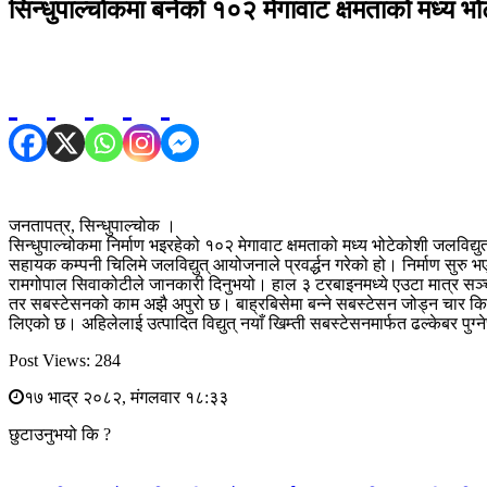
सिन्धुपाल्चोकमा बनेको १०२ मेगावाट क्षमताको मध्य भोट
जनतापत्र, सिन्धुपाल्चोक ।
सिन्धुपाल्चोकमा निर्माण भइरहेको १०२ मेगावाट क्षमताको मध्य भोटेकोशी जलविद्
सहायक कम्पनी चिलिमे जलविद्युत् आयोजनाले प्रवर्द्धन गरेको हो। निर्माण स
रामगोपाल सिवाकोटीले जानकारी दिनुभयो। हाल ३ टरबाइनमध्ये एउटा मात्र स
तर सबस्टेसनको काम अझै अपुरो छ। बाह्रबिसेमा बन्ने सबस्टेसन जोड्न चार क
लिएको छ। अहिलेलाई उत्पादित विद्युत् नयाँ खिम्ती सबस्टेसनमार्फत ढल्केबर पुग्
Post Views:
284
१७ भाद्र २०८२, मंगलवार १८:३३
छुटाउनुभयो कि ?