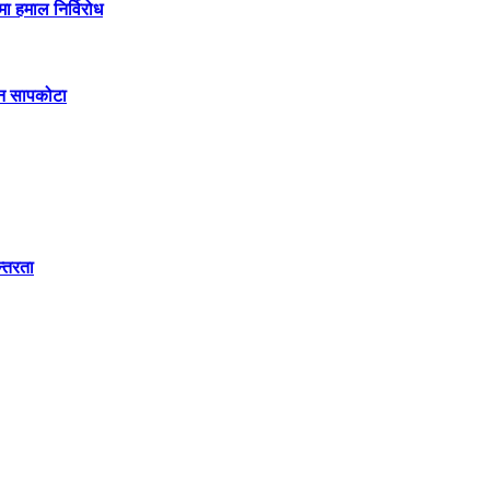
मा हमाल निर्विरोध
िन सापकोटा
न्तरता