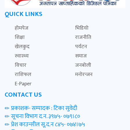
QUICK LINKS
होमपेज
भिडियो
शिक्षा
राजनीति
खेलकुद
पर्यटन
स्वास्थ्य
समाज
विचार
जनबोली
राशिफल
मनोरन्जन
E-Paper
CONTACT US
प्रकाशक- सम्पादक : टिका सुवेदी
सूचना विभाग द.न. ३९७५- ०७९।८०
प्रेश काउन्सील सू.द.न ८४५- ०७४।७५