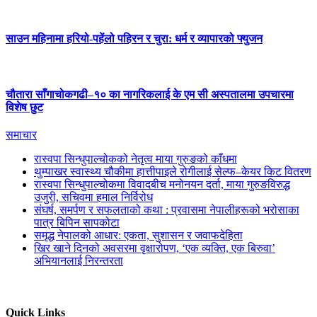
साउन महिनामा हरियो-पहेंलो पहिरन र चुरा: धर्म र व्यापारको फ्युजन
चौतारा साँगाचोकगढी–१० का नागरिकलाई के एम सी अस्पतालमा उपचारमा
विशेष छुट
समाचार
रास्वपा सिन्धुपाल्चोकको नेतृत्व माया गुरुङको काँधमा
थुम्पाखर स्वास्थ्य चौकीमा हात्तीपाइले रोगीलाई सेल्फ–केयर किट वितरण
रास्वपा सिन्धुपाल्चोकमा विवादबीच मनोनयन दर्ता, माया गुरुङविरुद्ध
उजुरी, सचिवमा हमाल निर्विरोध
संघर्ष, समर्पण र सफलताको कथा : प्रवासमा नेपालीहरूको भरोसाका
पात्र बिपिन सापकोटा
समृद्ध नेपालको आधार: एकता, सुशासन र जवाफदेहिता
खिर खाने दिनको अवसरमा वृक्षारोपण, ‘एक व्यक्ति, एक बिरुवा’
अभियानलाई निरन्तरता
Quick Links