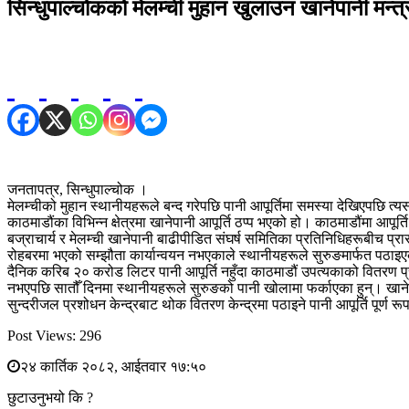
सिन्धुपाल्चोकको मेलम्ची मुहान खुलाउन खानेपानी मन
जनतापत्र, सिन्धुपाल्चोक ।
मेलम्चीको मुहान स्थानीयहरूले बन्द गरेपछि पानी आपूर्तिमा समस्या देखिएपछि त
काठमाडौंका विभिन्न क्षेत्रमा खानेपानी आपूर्ति ठप्प भएको हो। काठमाडौंमा आ
बज्राचार्य र मेलम्ची खानेपानी बाढीपीडित संघर्ष समितिका प्रतिनिधिहरूबीच प
रोहबरमा भएको सम्झौता कार्यान्वयन नभएकाले स्थानीयहरूले सुरुङमार्फत पठाइएको 
दैनिक करिब २० करोड लिटर पानी आपूर्ति नहुँदा काठमाडौं उपत्यकाको वितरण प
नभएपछि सातौँ दिनमा स्थानीयहरूले सुरुङको पानी खोलामा फर्काएका हुन्। खान
सुन्दरीजल प्रशोधन केन्द्रबाट थोक वितरण केन्द्रमा पठाइने पानी आपूर्ति पूर्ण
Post Views:
296
२४ कार्तिक २०८२, आईतवार १७:५०
छुटाउनुभयो कि ?