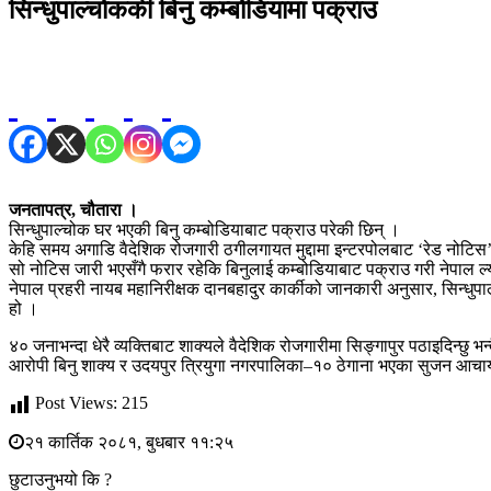
सिन्धुपाल्चोककी बिनु कम्बोडियामा पक्राउ
जनतापत्र, चौतारा ।
सिन्धुपाल्चोक घर भएकी बिनु कम्बोडियाबाट पक्राउ परेकी छिन् ।
केहि समय अगाडि वैदेशिक रोजगारी ठगीलगायत मुद्दामा इन्टरपोलबाट ‘रेड नोटि
सो नोटिस जारी भएसँगै फरार रहेकि बिनुलाई कम्बोडियाबाट पक्राउ गरी नेपाल ल
नेपाल प्रहरी नायब महानिरीक्षक दानबहादुर कार्कीको जानकारी अनुसार, सिन्धुपाल
हो ।
४० जनाभन्दा धेरै व्यक्तिबाट शाक्यले वैदेशिक रोजगारीमा सिङ्गापुर पठाइदिन्छु 
आरोपी बिनु शाक्य र उदयपुर त्रियुगा नगरपालिका–१० ठेगाना भएका सुजन आचार्
Post Views:
215
२१ कार्तिक २०८१, बुधबार ११:२५
छुटाउनुभयो कि ?