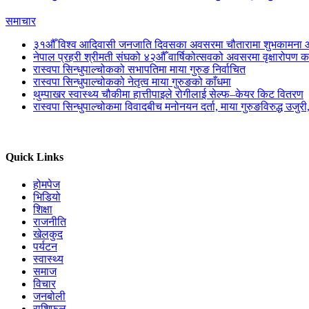
समाचार
३१औँ विश्व आदिवासी जनजाति दिवसका अवसरमा चौतारामा शुभकामना आ
नेपाल प्रहरी श्रीमती संघको ४२औँ वार्षिकोत्सवको अवसरमा वृक्षारोपण का
रास्वपा सिन्धुपाल्चोकको सभापतिमा माया गुरुङ निर्वाचित
रास्वपा सिन्धुपाल्चोकको नेतृत्व माया गुरुङको काँधमा
थुम्पाखर स्वास्थ्य चौकीमा हात्तीपाइले रोगीलाई सेल्फ–केयर किट वितरण
रास्वपा सिन्धुपाल्चोकमा विवादबीच मनोनयन दर्ता, माया गुरुङविरुद्ध उजुर
Quick Links
होमपेज
भिडियो
शिक्षा
राजनीति
खेलकुद
पर्यटन
स्वास्थ्य
समाज
विचार
जनबोली
राशिफल