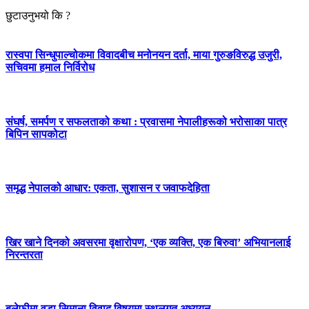
छुटाउनुभयो कि ?
रास्वपा सिन्धुपाल्चोकमा विवादबीच मनोनयन दर्ता, माया गुरुङविरुद्ध उजुरी,
सचिवमा हमाल निर्विरोध
संघर्ष, समर्पण र सफलताको कथा : प्रवासमा नेपालीहरूको भरोसाका पात्र
बिपिन सापकोटा
समृद्ध नेपालको आधार: एकता, सुशासन र जवाफदेहिता
खिर खाने दिनको अवसरमा वृक्षारोपण, ‘एक व्यक्ति, एक बिरुवा’ अभियानलाई
निरन्तरता
बलेफीमा वडा सिमाना विवाद विषयमा स्थलगत अध्ययन