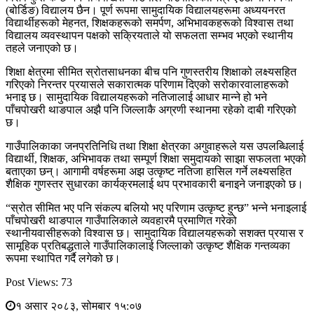
(बोर्डिङ) विद्यालय छैन। पूर्ण रूपमा सामुदायिक विद्यालयहरूमा अध्ययनरत
विद्यार्थीहरूको मेहनत, शिक्षकहरूको समर्पण, अभिभावकहरूको विश्वास तथा
विद्यालय व्यवस्थापन पक्षको सक्रियताले यो सफलता सम्भव भएको स्थानीय
तहले जनाएको छ।
शिक्षा क्षेत्रमा सीमित स्रोतसाधनका बीच पनि गुणस्तरीय शिक्षाको लक्ष्यसहित
गरिएको निरन्तर प्रयासले सकारात्मक परिणाम दिएको सरोकारवालाहरूको
भनाइ छ। सामुदायिक विद्यालयहरूको नतिजालाई आधार मान्ने हो भने
पाँचपोखरी थाङपाल अझै पनि जिल्लाकै अग्रणी स्थानमा रहेको दाबी गरिएको
छ।
गाउँपालिकाका जनप्रतिनिधि तथा शिक्षा क्षेत्रका अगुवाहरूले यस उपलब्धिलाई
विद्यार्थी, शिक्षक, अभिभावक तथा सम्पूर्ण शिक्षा समुदायको साझा सफलता भएको
बताएका छन्। आगामी वर्षहरूमा अझ उत्कृष्ट नतिजा हासिल गर्ने लक्ष्यसहित
शैक्षिक गुणस्तर सुधारका कार्यक्रमलाई थप प्रभावकारी बनाइने जनाइएको छ।
“स्रोत सीमित भए पनि संकल्प बलियो भए परिणाम उत्कृष्ट हुन्छ” भन्ने भनाइलाई
पाँचपोखरी थाङपाल गाउँपालिकाले व्यवहारमै प्रमाणित गरेको
स्थानीयवासीहरूको विश्वास छ। सामुदायिक विद्यालयहरूको सशक्त प्रयास र
सामूहिक प्रतिबद्धताले गाउँपालिकालाई जिल्लाको उत्कृष्ट शैक्षिक गन्तव्यका
रूपमा स्थापित गर्दै लगेको छ।
Post Views:
73
१ असार २०८३, सोमबार १५:०७