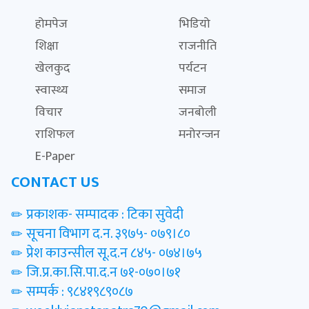
होमपेज
भिडियो
शिक्षा
राजनीति
खेलकुद
पर्यटन
स्वास्थ्य
समाज
विचार
जनबोली
राशिफल
मनोरन्जन
E-Paper
CONTACT US
प्रकाशक- सम्पादक : टिका सुवेदी
सूचना विभाग द.न. ३९७५- ०७९।८०
प्रेश काउन्सील सू.द.न ८४५- ०७४।७५
जि.प्र.का.सि.पा.द.न ७१-०७०।७१
सम्पर्क : ९८४१९८९०८७