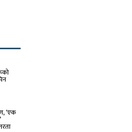
:
रूको
पिन
पण, ‘एक
’
तरता