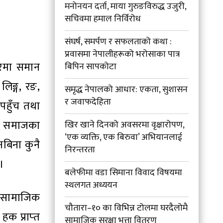
मनोनयन दर्ता, माया गुरुङविरुद्ध उजुरी,
सचिवमा हमाल निर्विरोध
संघर्ष, समर्पण र सफलताको कथा :
प्रवासमा नेपालीहरूको भरोसाका पात्र
सरमा समान
बिपिन सापकोटा
लिङ्ग, रङ,
समृद्ध नेपालको आधार: एकता, सुशासन
र जवाफदेहिता
पहुँच तथा
 । समाजका
खिर खाने दिनको अवसरमा वृक्षारोपण,
‘एक व्यक्ति, एक बिरुवा’ अभियानलाई
नबिना कुनै
निरन्तरता
 ।
बलेफीमा वडा सिमाना विवाद विषयमा
स्थलगत अध्ययन
ै सामाजिक
चौतारा–१० का विभिन्न टोलमा घरदैलोमै
क प्राप्‍त
सामाजिक सुरक्षा भत्ता वितरण