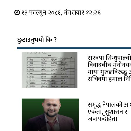
१३ फाल्गुन २०८१, मंगलवार १२:२६
छुटाउनुभयो कि ?
रास्वपा सिन्धुपाल्
विवादबीच मनोनयन 
माया गुरुङविरुद्ध 
सचिवमा हमाल निर्
समृद्ध नेपालको आ
एकता, सुशासन र
जवाफदेहिता