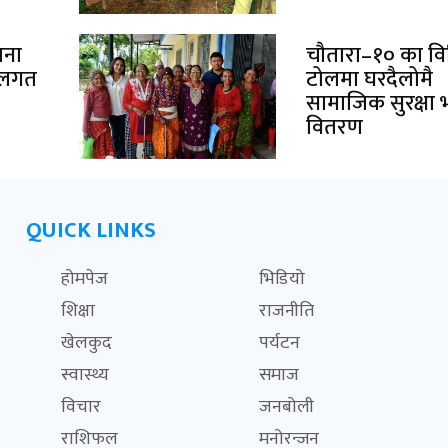
ाना
चौतारा–१० का विभ
थलगत
टोलमा घरदैलोमै
सामाजिक सुरक्षा भ
वितरण
QUICK LINKS
होमपेज
भिडियो
शिक्षा
राजनीति
खेलकुद
पर्यटन
स्वास्थ्य
समाज
विचार
जनबोली
राशिफल
मनोरन्जन