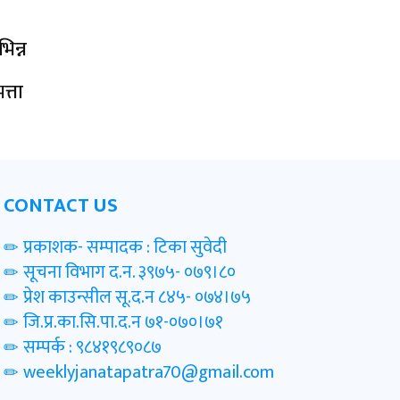
िन्न
त्ता
CONTACT US
प्रकाशक- सम्पादक : टिका सुवेदी
सूचना विभाग द.न. ३९७५- ०७९।८०
प्रेश काउन्सील सू.द.न ८४५- ०७४।७५
जि.प्र.का.सि.पा.द.न ७१-०७०।७१
सम्पर्क : ९८४१९८९०८७
weeklyjanatapatra70@gmail.com