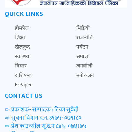
QUICK LINKS
होमपेज
भिडियो
शिक्षा
राजनीति
खेलकुद
पर्यटन
स्वास्थ्य
समाज
विचार
जनबोली
राशिफल
मनोरन्जन
E-Paper
CONTACT US
प्रकाशक- सम्पादक : टिका सुवेदी
सूचना विभाग द.न. ३९७५- ०७९।८०
प्रेश काउन्सील सू.द.न ८४५- ०७४।७५