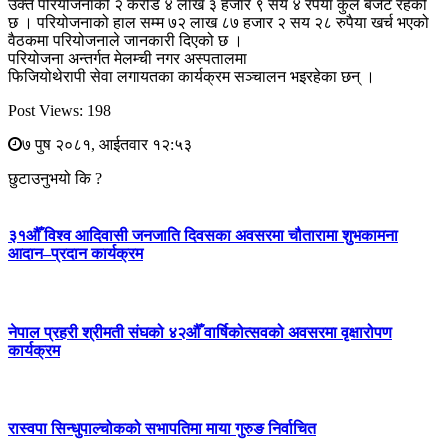
उक्त परियोजनाको २ करोड ४ लाख ३ हजार ९ सय ४ रपैँया कुल बजेट रहेको
छ । परियोजनाको हाल सम्म ७२ लाख ८७ हजार २ सय २८ रुपैया खर्च भएको
वैठकमा परियोजनाले जानकारी दिएको छ ।
परियोजना अन्तर्गत मेलम्ची नगर अस्पतालमा
फिजियोथेरापी सेवा लगायतका कार्यक्रम सञ्चालन भइरहेका छन् ।
Post Views:
198
७ पुष २०८१, आईतवार १२:५३
छुटाउनुभयो कि ?
३१औँ विश्व आदिवासी जनजाति दिवसका अवसरमा चौतारामा शुभकामना
आदान–प्रदान कार्यक्रम
नेपाल प्रहरी श्रीमती संघको ४२औँ वार्षिकोत्सवको अवसरमा वृक्षारोपण
कार्यक्रम
रास्वपा सिन्धुपाल्चोकको सभापतिमा माया गुरुङ निर्वाचित