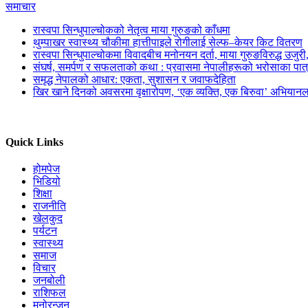
समाचार
रास्वपा सिन्धुपाल्चोकको नेतृत्व माया गुरुङको काँधमा
थुम्पाखर स्वास्थ्य चौकीमा हात्तीपाइले रोगीलाई सेल्फ–केयर किट वितरण
रास्वपा सिन्धुपाल्चोकमा विवादबीच मनोनयन दर्ता, माया गुरुङविरुद्ध उजुर
संघर्ष, समर्पण र सफलताको कथा : प्रवासमा नेपालीहरूको भरोसाका पात
समृद्ध नेपालको आधार: एकता, सुशासन र जवाफदेहिता
खिर खाने दिनको अवसरमा वृक्षारोपण, ‘एक व्यक्ति, एक बिरुवा’ अभियानल
Quick Links
होमपेज
भिडियो
शिक्षा
राजनीति
खेलकुद
पर्यटन
स्वास्थ्य
समाज
विचार
जनबोली
राशिफल
मनोरन्जन