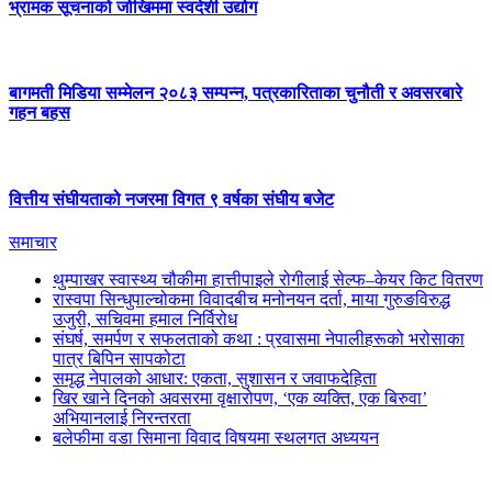
भ्रामक सूचनाको जोखिममा स्वदेशी उद्योग
बागमती मिडिया सम्मेलन २०८३ सम्पन्न, पत्रकारिताका चुनौती र अवसरबारे
गहन बहस
वित्तीय संघीयताको नजरमा विगत ९ वर्षका संघीय बजेट
समाचार
थुम्पाखर स्वास्थ्य चौकीमा हात्तीपाइले रोगीलाई सेल्फ–केयर किट वितरण
रास्वपा सिन्धुपाल्चोकमा विवादबीच मनोनयन दर्ता, माया गुरुङविरुद्ध
उजुरी, सचिवमा हमाल निर्विरोध
संघर्ष, समर्पण र सफलताको कथा : प्रवासमा नेपालीहरूको भरोसाका
पात्र बिपिन सापकोटा
समृद्ध नेपालको आधार: एकता, सुशासन र जवाफदेहिता
खिर खाने दिनको अवसरमा वृक्षारोपण, ‘एक व्यक्ति, एक बिरुवा’
अभियानलाई निरन्तरता
बलेफीमा वडा सिमाना विवाद विषयमा स्थलगत अध्ययन