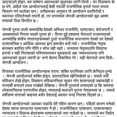
उल्ट्याउने होइन, बरु वर्तमान अवस्थाको सुधारका लागि थियो। तर विडम्बना के
छ भने, अहिले यस आन्दोलनलाई केही स्वार्थी राजनीतिक वृत्तले गलत रूपमा
चित्रण गर्न थालेका छन्। उनीहरूका अनुसार यो आन्दोलन दलविरोधी र
व्यवस्था परिवर्तनको तयारी हो, तर वास्तवमा जेनजी आन्दोलनको मूल आत्मा
त्यसको ठिक विपरीत छ।
जेनजी पुस्ता लामो समयदेखि देशको अस्थिर राजनीति, भ्रष्टाचार, बेरोजगारी र
असक्षमताले निराश भएको पुस्ता हो। विगत दुई दशकमा नेपालले राजतन्त्रको
अन्त्यदेखि संघीय गणतन्त्रसम्मको ठुलो राजनीतिक रूपान्तरण देख्यो तर देशको
प्रशासनिक र आर्थिक अवस्था झन् कमजोर बन्दै गयो। राजनीतिक नेतृत्व
बारम्बार बदलिए पनि नीति र सोच उही रह्यो। जनतामा नेतृत्वप्रति विश्वास
हरायो र यही निराशाको परिणामस्वरूप युवाहरूले अब ’व्यवस्थाभन्दा पनि
अवस्थाको सुधार जरुरी छ’ भन्ने चेतना विकसित गरे। यही चेतनाले जन्म दियो–
जेनजी आन्दोलन।
विगतका राजनीतिक आन्दोलनहरू प्रायः शक्ति प्राप्तिका लागि केन्द्रित हुन्थे
। जेनजी आन्दोलनले शक्ति होइन, उत्तरदायित्व खोजिरहेको छ। यसले नयाँ
संविधान लेख्ने होइन, विद्यमान संविधानभित्र सुधार गरेर शासनलाई जबाफदेही र
पारदर्शी बनाउने लक्ष्य राखेको देखिन्छ। जेनजी पुस्ताले ठम्याएको छ कि समस्या
लोकतान्त्रिक प्रणालीमा होइन, त्यसलाई चलाउने पुराना नेताहरूमा छ । जसले
वर्षौँसम्म सत्ताको चक्रमा बसेर देशलाई अवसर भन्दा निराशा दिएको छ।
जेनजी आन्दोलनको उदयका पछाडि धेरै गहिरा कारण छन्। पहिलो कारण भनेको
देशमा व्याप्त संस्थागत भ्रष्टाचार नै हो। राजनीतिबाट प्रशासन, प्रशासनबाट
न्यायालय र विकास क्षेत्रसम्म भ्रष्टाचारले जरा गाडेको छ। जनताले कर तिर्छन्