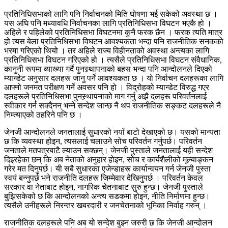
प्रतिनिधिसभाको लागि पनि निर्वाचनको मिति घोषणा भई सकेको अवस्था छ ।
यस अघि पनि मध्यावधि निर्वाचनका लागि प्रतिनिधिसभा विघटन भएकै हो ।
अहिले र पहिलेको प्रतिनिधिसभा विघटनमा कुनै फरक छैन । फरक त्यति मात्र
हो त्यस बेला प्रतिनिधिसभा विघटन आवश्यकता भन्दा पनि राजनीतिक सनकको
भरमा गरिएको थियो । तर अहिले राज्य विहीनताको अवस्था अन्त्यका लागि
प्रतिनिधिसभा विघटन गरिएको हो । त्यसैले प्रतिनिधिसभा विघटन संवैधानिक,
कानुनी रूपमा व्याख्या गर्दै पुनस्र्थापनाको बहस भन्दा पनि आन्दोलनले दिएको
म्यान्डेट अनुसार दलहरू जानु पर्ने आवश्यकता छ । यो निर्वाचन दलहरूका लागि
आफ्नो जनमत परीक्षण गर्ने अवसर पनि हो । विद्रोहको म्यान्डेट विरुद्ध गएर
दलहरूले प्रतिनिधिसभा पुनस्र्थापनाको माग गर्नु अझै दलहरू परिवर्तनलाई
स्वीकार गर्न सक्दैनन् भन्ने सन्देश जान्छ नै थप राजनीतिक सङ्कट दलहरूले नै
निम्त्याएको ठहरिने पनि छ ।
जेनजी आन्दोलनले जनतालाई सुधारको नयाँ बाटो देखाएको छ। यसको मान्यता
छ कि व्यवस्था होइन, त्यसलाई चलाउने सोच परिवर्तन गर्नुपर्छ। परिवर्तन
जनताले मतपत्रबाटै ल्याउन सक्छन्। जेनजी पुस्ताले जनतालाई यही सन्देश
दिइरहेका छन् कि अब नेताको अनुहार होइन, सोच र कार्यशैलीको मूल्याङ्कन
गरेर मत दिनुपर्छ। यी सबै सुधारका एजेन्डाहरू कार्यान्वयन गर्न जेनजी पुस्ता
स्वयं बन्नुपर्छ भने राजनीति दलहरू जिम्मेवार देखिनुपर्छ । परिवर्तन केवल
सरकार वा नेताबाट होइन, नागरिक चेतनाबाट सुरु हुन्छ। जेनजी पुस्ताले
बुझिसकेको छ कि आन्दोलनको अन्त्य सडकमा होइन, नीति निर्माणमा हुन्छ।
त्यसैले उनीहरूले निरन्तर खबरदारी र जनचेतनाको भूमिका निर्वाह गरुन् ।
राजनीतिक दलहरूले पनि अब यो सन्देश बुझ्न जरुरी छ कि जेनजी आन्दोलन