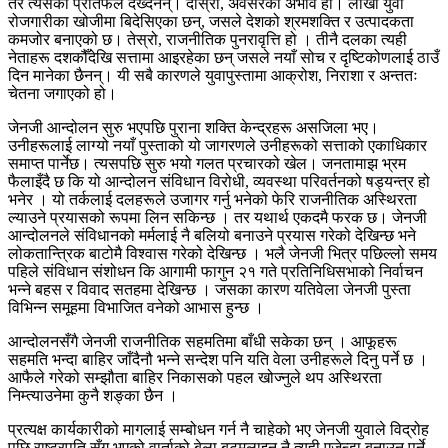
तर त्यसको प्रतिफल देख्दैनन्। दोस्रो, अवसरको अभाव हो। लाखौं युवा
रोजगारीका खोजीमा बिदेसिएका छन्, जसले देशको श्रमशक्ति र उत्पादकता
कमजोर बनाएको छ। तेस्रो, राजनीतिक पुनरावृत्ति हो । तीनै दलका त्यही
नेताहरू दशकौँदेखि सत्तामा आइरहेका छन् जसले नयाँ सोच र दृष्टिकोणलाई ठाउँ
दिन मानेका छैनन्। यी सबै कारणले युवापुस्तामा आक्रोश, निराशा र अन्ततः
चेतना जगाएको हो।
जेनजी आन्दोलन सुरु भएपछि पुराना शक्ति केन्द्रहरू असजिला भए।
उनीहरूलाई लाग्यो नयाँ पुस्ताको यो जागरणले उनीहरूको सत्ताको एकाधिकार
समाप्त पार्नेछ। त्यसपछि सुरु भयो गलत प्रचारको खेल। जनतामाझ भ्रम
फैलाइँदै छ कि यो आन्दोलन संविधान विरोधी, व्यवस्था परिवर्तनको षड्यन्त्र हो
भनेर । यो तर्कलाई दलहरूले उजागर गर्नु भनेको फेरि राजनीतिक अस्थिरता
ल्याउने प्रयासको रूपमा लिन सकिन्छ । तर यथार्थ एकदमै फरक छ। जेनजी
आन्दोलनले संविधानको मर्मलाई नै बलियो बनाउने प्रयास गरेको देखिन्छ भने
लोकतान्त्रिक बाटोमै विश्वास गरेको देखिन्छ । भलै जेनजी भित्र पछिल्लो समय
पहिले संविधान संशोधन कि आगामी फागुन २१ गते प्रतिनिधिसभाको निर्वाचन
भन्ने बहस र विवाद सतहमा देखिन्छ । जसका कारण यतिवेला जेनजी पुस्ता
विभिन्न समूहमा विभाजित वनेको आभास हुन्छ ।
आन्दोलनसँगै जेनजी राजनीतिक सहमतिमा बाँधी सकेका छन् । आफूहरू
सहमति भन्दा बाहिर जाँदैनौ भन्ने सन्देश पनि यति वेला उनीहरूले दिनु पर्ने छ ।
आफैले गरेको सम्झौता बाहिर निकासको पहल खोज्नुले थप अस्थिरता
निम्त्याउनेमा कुनै शङ्का छैन ।
प्रत्यक्ष कार्यकारीको मागलाई सम्बोधन गर्न नै चाहेको भए जेनजी युवाले विद्रोह
पछि राष्ट्रपति सँग भएको वार्ताको बेला बटमलाइन नै त्यही एजेन्डा बनाउनु पर्ने