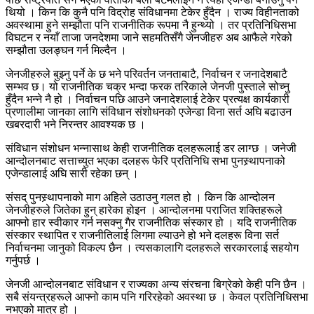
थियो । किन कि कुनै पनि विद्रोह संविधानमा टेकेर हुँदैन । राज्य विहीनताको
अवस्थामा हुने सम्झौता पनि राजनीतिक रूपमा नै हुन्थ्यो । तर प्रतिनिधिसभा
विघटन र नयाँ ताजा जनदेशमा जाने सहमतिसँगै जेनजीहरु अब आफैले गरेको
सम्झौता उलङ्घन गर्न मिल्दैन ।
जेनजीहरुले बुझ्नु पर्ने के छ भने परिवर्तन जनताबाटै, निर्वाचन र जनादेशबाटै
सम्भव छ। यो राजनीतिक चक्र भन्दा फरक तरिकाले जेनजी पुस्ताले सोच्नु
हुँदैन भन्ने नै हो । निर्वाचन पछि आउने जनादेशलाई टेकेर प्रत्यक्ष कार्यकारी
प्रणालीमा जानका लागि संविधान संशोधनको एजेन्डा विना सर्त अघि बढाउन
खबरदारी भने निरन्तर आवश्यक छ ।
संविधान संशोधन भन्नासाथ केही राजनीतिक दलहरूलाई डर लाग्छ । जनेजी
आन्दोलनबाट सत्ताच्युत भएका दलहरू फेरि प्रतिनिधि सभा पुनस्र्थापनाको
एजेन्डालाई अघि सारी रहेका छन् ।
संसद् पुनस्र्थापनाको माग अहिले उठाउनु गलत हो । किन कि आन्दोलन
जेनजीहरुले जितेका हुन् हारेका होइन । आन्दोलनमा पराजित शक्तिहरूले
आफ्नो हार स्वीकार गर्न नसक्नु गैर राजनीतिक संस्कार हो । यदि राजनीतिक
संस्कार स्थापित र राजनीतिलाई लिगमा ल्याउने हो भने दलहरू विना सर्त
निर्वाचनमा जानुको विकल्प छैन । त्यसकालागि दलहरूले सरकारलाई सहयोग
गर्नुपर्छ ।
जेनजी आन्दोलनबाट संविधान र राज्यका अन्य संरचना बिग्रेको केही पनि छैन ।
सबै संयन्त्रहरूले आफ्नो काम पनि गरिरहेको अवस्था छ । केवल प्रतिनिधिसभा
नभएको मात्र हो ।