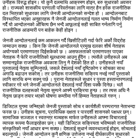
उनीहरू विरुद्ध होइन। यो कुनै दलमाथि आक्रमण होइन, बरु सुधारको अवसर
हो। राज्यको शासकीय प्रणाली परिवर्तनका लागि मात्र हैन हरेक राजनीतिक
दल भित्रको सुधारका लागि जेनजी आन्दोलनको सन्देश हो । आन्दोलनबाट
विस्थापित भएका अनुहारहरू नै जेनजी आन्दोलनलाई गलत भाष्य निर्माण निर्माण
गर्दै यो आन्दोलनको औचित्य छैन भन्दै आफूलाई सही साबित गर्नलागि पर्नु
राजनीतिक आडम्वरी पन बाहेक केही होइन ।
जेनजी आन्दोलनलाई कम आकलन गर्दै खिसीटिउरी गर्दा फेरि अर्को विद्रोह
जन्माउन सक्छ । किन कि जेनजी आन्दोलनले प्रमुख दलका शीर्ष नेताहरू
अयोग्यको प्रमाणपत्र दिईसकेको छ । असफलताको प्रमाणपत्र पाएका
नेताहरू नै फेरि राजनीतिको मूलधारमा आउनु हुँदैन । त्यसैले उनीहरूले अब
सम्मानपूर्वक राजनीतिक अवकाश लिनु नै देशको हित हो। उनीहरूले नयाँ
पुस्तालाई नेतृत्व सुम्पिनुपर्छ, जसले देशलाई नयाँ दृष्टिकोण र सोचका साथ
अगाडि बढाउन सकोस्। तर उनीहरू राजनीतिमा सक्रिय नभई नयाँ पुस्ताको
लागि सारथि बन्न सक्नु पर्छ । पुराना नेताहरूले सुधार र पुस्ता हस्तान्तरणलाई
स्वीकार गरे भने जेनजी आन्दोलनले देशलाई नयाँ दिशा पक्कै दिनेछ। भलै
राजनीतिक दलहरूको नेतृत्व सुम्पने आफ्नै प्रक्रिया हुन्छ । तर त्यस अघि नै
नेतृत्व छाड्न तयार भएको घोषणा कम्तीमा गर्ने हिम्मत नेताहरूले गरुन् ।
डिजिटल युगमा जन्मिएको जेनजी पुस्ताको सोच र कार्यशैली परम्परागत नेताभन्दा
फरक छ। उनीहरू सूचना, प्राविधिक दक्षता र पारदर्शी शासनको पक्षधर छन्।
सामाजिक सञ्जाल र स्वतन्त्र मञ्चहरू मार्फत उनीहरूले आफ्ना विचारलाई
व्यापक रूपमा फैलाइरहेका छन्। यही डिजिटल सक्रियता भविष्यको राजनीतिक
संस्कृतिको नयाँ आधार बन्न सक्छ। देशलाई सुधार्न व्यवस्थालाई होइन, सोचलाई
बदल्नुपर्छ। जेनजी आन्दोलन कुनै क्षणिक उत्तेजना नभई दीर्घकालीन सुधारको