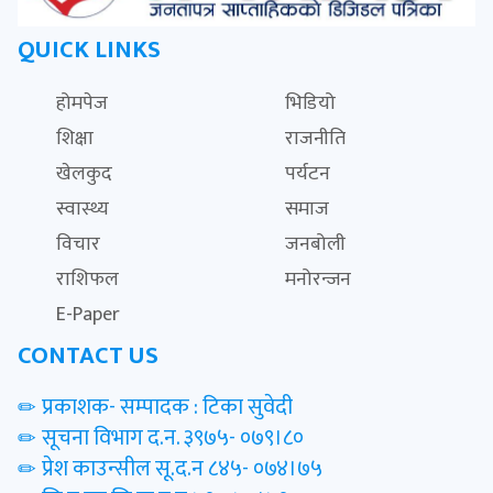
QUICK LINKS
होमपेज
भिडियो
शिक्षा
राजनीति
खेलकुद
पर्यटन
स्वास्थ्य
समाज
विचार
जनबोली
राशिफल
मनोरन्जन
E-Paper
CONTACT US
प्रकाशक- सम्पादक : टिका सुवेदी
सूचना विभाग द.न. ३९७५- ०७९।८०
प्रेश काउन्सील सू.द.न ८४५- ०७४।७५