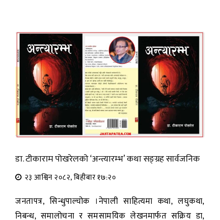
डा. टीकाराम पोखरेलको ‘अन्त्यारम्भ’ कथा सङ्ग्रह सार्वजनिक
२३ आश्विन २०८२, बिहीबार १७:२०
जनतापत्र, सिन्धुपाल्चोक ।नेपाली साहित्यमा कथा, लघुकथा,
निबन्ध, समालोचना र समसामयिक लेखनमार्फत सक्रिय डा,