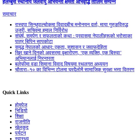
हेलम्बुमा स्थानीय जलवायु अभियन्ता क्षमता अभिवृद्धि तालिम सम्पन्न
समाचार
रास्वपा सिन्धुपाल्चोकमा विवादबीच मनोनयन दर्ता, माया गुरुङविरुद्ध
उजुरी, सचिवमा हमाल निर्विरोध
संघर्ष, समर्पण र सफलताको कथा : प्रवासमा नेपालीहरूको भरोसाका
पात्र बिपिन सापकोटा
समृद्ध नेपालको आधार: एकता, सुशासन र जवाफदेहिता
खिर खाने दिनको अवसरमा वृक्षारोपण, ‘एक व्यक्ति, एक बिरुवा’
अभियानलाई निरन्तरता
बलेफीमा वडा सिमाना विवाद विषयमा स्थलगत अध्ययन
चौतारा–१० का विभिन्न टोलमा घरदैलोमै सामाजिक सुरक्षा भत्ता वितरण
Quick Links
होमपेज
भिडियो
शिक्षा
राजनीति
खेलकुद
पर्यटन
स्वास्थ्य