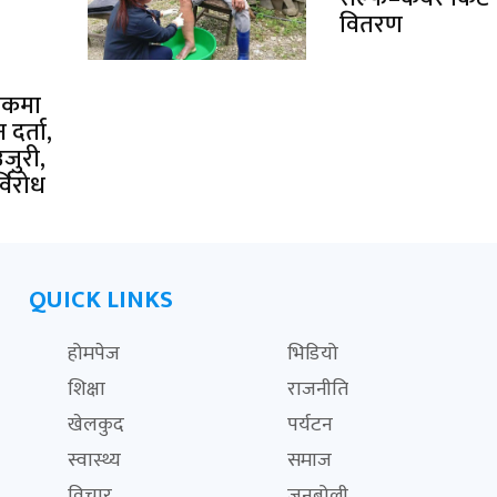
वितरण
चोकमा
दर्ता,
उजुरी,
विरोध
QUICK LINKS
होमपेज
भिडियो
शिक्षा
राजनीति
खेलकुद
पर्यटन
स्वास्थ्य
समाज
विचार
जनबोली