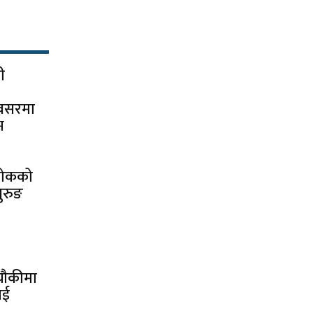
ी
अवसरमा
म
्चोकको
ुरुङ
 चौकीमा
ाई