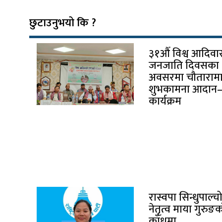
छुटाउनुभयो कि ?
३१औँ विश्व आदिवा
जनजाति दिवसका
अवसरमा चौताराम
शुभकामना आदान–प
कार्यक्रम
रास्वपा सिन्धुपाल
नेतृत्व माया गुरुङ
काँधमा