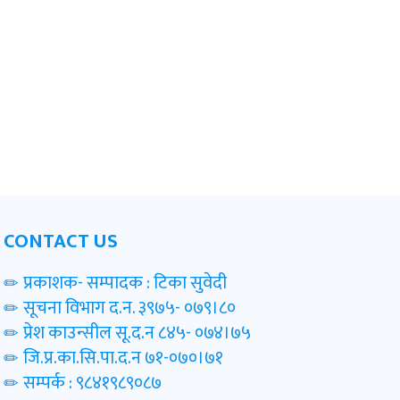
CONTACT US
प्रकाशक- सम्पादक : टिका सुवेदी
सूचना विभाग द.न. ३९७५- ०७९।८०
प्रेश काउन्सील सू.द.न ८४५- ०७४।७५
जि.प्र.का.सि.पा.द.न ७१-०७०।७१
सम्पर्क : ९८४१९८९०८७