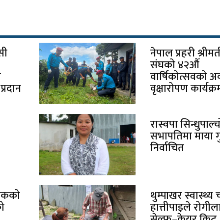
सी
नेपाल प्रहरी श्रीमत
संघको ४२औँ
ा
वार्षिकोत्सवको 
्रदान
वृक्षारोपण कार्यक्र
रास्वपा सिन्धुपाल
सभापतिमा माया ग
निर्वाचित
्चोकको
थुम्पाखर स्वास्थ्य
को
हात्तीपाइले रोगील
सेल्फ–केयर किट