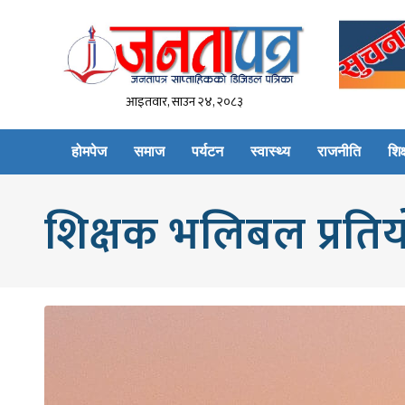
आइतवार, साउन २४, २०८३
होमपेज
समाज
पर्यटन
स्वास्थ्य
राजनीति
शिक्
शिक्षक भलिबल प्रतियो