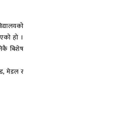
िद्यालयको
भएको हो ।
निकै बिशेष
्ड, मेडल र