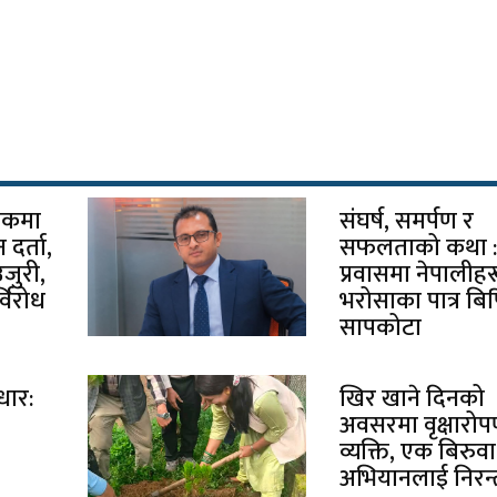
चोकमा
संघर्ष, समर्पण र
दर्ता,
सफलताको कथा 
उजुरी,
प्रवासमा नेपालीह
विरोध
भरोसाका पात्र बि
सापकोटा
धार:
खिर खाने दिनको
अवसरमा वृक्षारो
व्यक्ति, एक बिरुवा
अभियानलाई निरन्