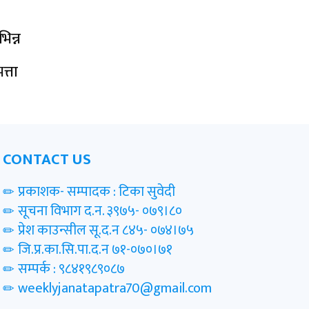
िन्न
त्ता
CONTACT US
प्रकाशक- सम्पादक : टिका सुवेदी
सूचना विभाग द.न. ३९७५- ०७९।८०
प्रेश काउन्सील सू.द.न ८४५- ०७४।७५
जि.प्र.का.सि.पा.द.न ७१-०७०।७१
सम्पर्क : ९८४१९८९०८७
weeklyjanatapatra70@gmail.com