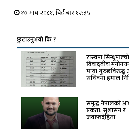
१० माघ २०८१, बिहीबार १२:३५
छुटाउनुभयो कि ?
रास्वपा सिन्धुपाल्
विवादबीच मनोनयन 
माया गुरुङविरुद्ध 
सचिवमा हमाल निर्
समृद्ध नेपालको आ
एकता, सुशासन र
जवाफदेहिता