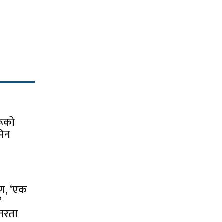
:
रूको
पिन
पण, ‘एक
’
तरता