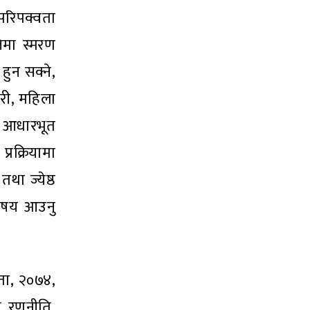
 परिपक्वता
िमा स्मरण
हुन सक्ने,
ोरी, महिला
ई आधारभूत
्रक्रियामा
था ज्येष्ठ
विषय आउनु
ता, २०७४,
ो रणनीति,