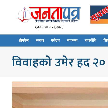
शुक्रबार, साउन २२, २०८३
होमपेज
समाज
पर्यटन
स्वास्थ्य
राजनीति
शिक्
विवाहको उमेर हद २० व