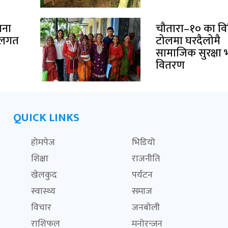
ाना
चौतारा–१० का विभ
थलगत
टोलमा घरदैलोमै
सामाजिक सुरक्षा भ
वितरण
QUICK LINKS
होमपेज
भिडियो
शिक्षा
राजनीति
खेलकुद
पर्यटन
स्वास्थ्य
समाज
विचार
जनबोली
राशिफल
मनोरन्जन