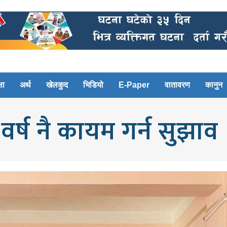
षा
अर्थ
खेलकुद
भिडियो
E-Paper
वातावरण
कानुन
र्ष नै कायम गर्न सुझाव