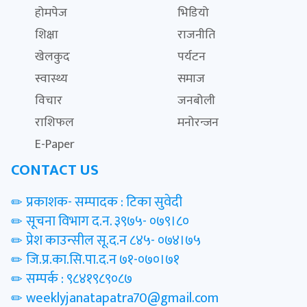
होमपेज
भिडियो
शिक्षा
राजनीति
खेलकुद
पर्यटन
स्वास्थ्य
समाज
विचार
जनबोली
राशिफल
मनोरन्जन
E-Paper
CONTACT US
प्रकाशक- सम्पादक : टिका सुवेदी
सूचना विभाग द.न. ३९७५- ०७९।८०
प्रेश काउन्सील सू.द.न ८४५- ०७४।७५
जि.प्र.का.सि.पा.द.न ७१-०७०।७१
सम्पर्क : ९८४१९८९०८७
weeklyjanatapatra70@gmail.com