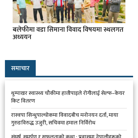
बलेफीमा वडा सिमाना विवाद विषयमा स्थलगत
अध्ययन
समाचार
थुम्पाखर स्वास्थ्य चौकीमा हात्तीपाइले रोगीलाई सेल्फ–केयर
किट वितरण
रास्वपा सिन्धुपाल्चोकमा विवादबीच मनोनयन दर्ता, माया
गुरुङविरुद्ध उजुरी, सचिवमा हमाल निर्विरोध
संघर्ष, समर्पण र सफलताको कथा : प्रवासमा नेपालीहरूको