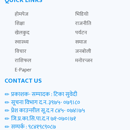
QUICK LINKS
होमपेज
भिडियो
शिक्षा
राजनीति
खेलकुद
पर्यटन
स्वास्थ्य
समाज
विचार
जनबोली
राशिफल
मनोरन्जन
E-Paper
CONTACT US
प्रकाशक- सम्पादक : टिका सुवेदी
सूचना विभाग द.न. ३९७५- ०७९।८०
प्रेश काउन्सील सू.द.न ८४५- ०७४।७५
जि.प्र.का.सि.पा.द.न ७१-०७०।७१
सम्पर्क : ९८४१९८९०८७