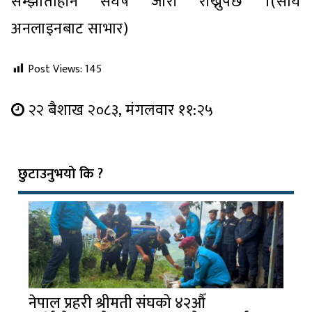
सम्झौताहीन संघर्ष जारी राख्नुपर्छ ।(सौर्य
अनलाइनबाट साभार)
Post Views:
145
२२ बैशाख २०८३, मंगलवार ११:२५
छुटाउनुभयो कि ?
नेपाल प्रहरी श्रीमती संघको ४२औँ