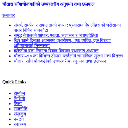
चौतारा साँगाचोकगढीको उच्चस्तरीय अनुगमन तथा छलफल
समाचार
संघर्ष, समर्पण र सफलताको कथा : प्रवासमा नेपालीहरूको भरोसाका
पात्र बिपिन सापकोटा
समृद्ध नेपालको आधार: एकता, सुशासन र जवाफदेहिता
खिर खाने दिनको अवसरमा वृक्षारोपण, ‘एक व्यक्ति, एक बिरुवा’
अभियानलाई निरन्तरता
बलेफीमा वडा सिमाना विवाद विषयमा स्थलगत अध्ययन
चौतारा–१० का विभिन्न टोलमा घरदैलोमै सामाजिक सुरक्षा भत्ता वितरण
चौतारा साँगाचोकगढीको उच्चस्तरीय अनुगमन तथा छलफल
Quick Links
होमपेज
भिडियो
शिक्षा
राजनीति
खेलकुद
पर्यटन
स्वास्थ्य