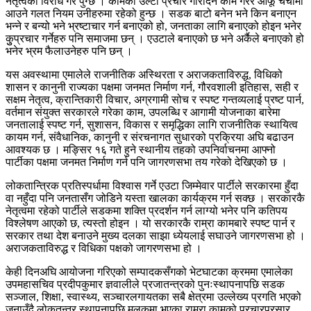
नेतृत्वको विरोध गरे पुग्छ । कामको उल्टो प्रचार गरिदिने काम गरेर आफू चर्चामा
आउने गलत नियम उनीहरुमा रहेको हुन्छ । सडक बाटो बनेन भने किन बनाएन
भन्ने र बन्यो भने भ्रष्टाचार गर्न बनाएको हो, जनताका लागि बनाएको होइन भनेर
कुुप्रचार गर्नेहरु पनि समाजमा छन् । एउटाले बनाएको छ भने अर्कैले बनाएको हो
भनेर भ्रम फैलाउनेहरु पनि छन् ।
यस अवस्थामा एमालेले राजनीतिक अस्थिरता र अराजकताविरुद्ध, विधिको
शासन र कानुनी राज्यका पक्षमा जनमत निर्माण गर्न, गौरवशाली इतिहास, सही र
सक्षम नेतृत्व, क्रान्तिकारी विचार, अग्रगामी सोच र स्पष्ट गन्तव्यलाई प्रष्ट पार्न,
वर्तमान संयुक्त सरकारले गरेका काम, उपलब्धि र आगामी योजनाका बारेमा
जनतालाई स्पष्ट गर्न, सुशासन, विकास र समृद्धिका लागि राजनीतिक स्थायित्व
कायम गर्न, संवैधानिक, कानुनी र संरचनागत सुधारको प्रक्रिया अघि बढाउन
आवश्यक छ । मङ्सिर १६ गते हुने स्थानीय तहको उपनिर्वाचनमा आफ्नो
पार्टीका पक्षमा जनमत निर्माण गर्न पनि जागरणसभा तय गरेको देखिएको छ ।
लोकतान्त्रिक प्रतिस्पर्धामा विश्वास गर्ने एउटा जिम्मेवार पार्टीले सरकारमा हुँदा
वा नहुँदा पनि जनतासँग जोडिने यस्ता खालका कार्यक्रम गर्न सक्छ । सरकारकै
नेतृत्वमा रहेको पार्टीले सडकमा शक्ति प्रदर्शन गर्न लाग्यो भनेर पनि कतिपय
विश्लेषण आएको छ, त्यस्तो होइन । यो सरकारकै राम्रा कामबारे स्पष्ट पार्न र
सरकार तथा देश बनाउने मुख्य दलका साझा ध्येयलाई सघाउने जागरणसभा हो ।
अराजकताविरुद्ध र विधिका पक्षको जागरणसभा हो ।
केही दिनअघि आयोजना गरिएको सम्पादकसँगको भेटघाटका क्रममा एमालेका
उपमहासचिव प्रदीपकुमार ज्ञवालीले प्रजातन्त्रको पुनःस्थापनापछि सडक
सञ्जाल, शिक्षा, स्वास्थ्य, सञ्चारलगायतका सबै क्षेत्रमा उल्लेख्य प्रगति भएको
जनाउँदै लोकतन्त्र स्थापनापछि मुलुकमा भएका राम्रा कामको प्रचारप्रसार