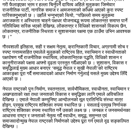
गरी फैलाइएका भ्रम र हल्ला चिर्नुपर्ने दायित्व अहिले मुलुकका जिम्मेवार
राजनीतिक पार्टी, नागरिक समाज र आमजनताको काँधमा आएको कुरा स्पष्ट
पारिसक्नुुभएको छ । उहाँले भन्नुभएको थियो, “पछिल्लो समय मुलुकमा
अराजकता र अस्थिरता चाहने पक्षधर योजनाबद्ध रूपमा लोकतन्त्र समाप्त पार्ने
गतिविधिमा सरिक भएको देखिन्छ, लोेकतन्त्र र विधिको शासनको विकल्प छैन,
लोकतन्त्र, राजनीतिक स्थिरता र सुशासनका पक्षमा एक ठाउँमा उभिन आवश्यक
छ ।”
गौरवशाली इतिहास, सही र सक्षम नेतृत्व, क्रान्तिकारी विचार, अग्रगामी सोच र
स्पष्ट गन्तव्यसहित एमालेले मुलुकको राष्ट्रिय हित, स्वाभिमान र स्वाधीनताको
पक्षपोषण गर्दै राजनीतिक स्थायित्व, लोकतान्त्रिक पद्धति, विधिको शासन र
कानुनीराजको पक्षमा आफ्नो दृढता प्रस्तुत गर्दैआएको छ । सुशासन, विकास र
समृद्धिलाई मुख्य आधार बनाएर ‘समृद्ध नेपाल र सुखी नेपाली’को राष्ट्रिय
आकाङ्क्षा पूरा गर्दै समाजवादको आधार निर्माण गर्नुलाई यसले मुख्य उद्देश्य लिँदै
आएको छ ।
नेपाल राष्ट्रको पुनःनिर्माण, स्वतन्त्रता, सार्वभौमिकता, स्वाधीनता, स्वाभिमान र
अखण्डताको रक्षा तथा जनताको विकास र समृद्धिका लागि एमाले अविचलित
देखिन्छ । एमाले नेपाली कम्युनिष्ट आन्दोलनको मूल प्रतिनिधि संस्था मात्र
होइन, प्रमुख राष्ट्रिय शक्तिका रुपमा स्थापित छ । यसलाई प्रमुख निर्णायक
राष्ट्रिय शक्तिका रुपमा स्थापित गर्ने उसको लक्ष्य छ । जनबल र जनसमर्थनका
आधारमा राष्ट्र र जनताको नेतृत्व गर्दै स्वाधीन, समृद्ध, समुन्नत एवं
समाजवादोन्मुख नेपाल राष्ट्रको निर्माणको उद्देश्य पूूरा गर्न एमाले दृढ सङ्कल्पित
देखिन्छ ।