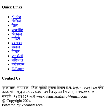
Quick Links
होमपेज
भिडियो
शिक्षा
राजनीति
खेलकुद
पर्यटन
स्वास्थ्य
समाज
विचार
जनबोली
राशिफल
मनोरन्जन
E-Paper
Contact Us
प्रकाशक- सम्पादक : टिका सुवेदी
सूचना विभाग द.न. ३९७५- ०७९।८०
प्रेश
काउन्सील सू.द.न ८४५- ०७४।७५
जि.प्र.का.सि.पा.द.न ७१-०७०।७१
सम्पर्क : ९८४१९८९०८७
weeklyjanatapatra70@gmail.com
@ Copyright 2024
jantapatra.com
Powered by:VedanshiTech