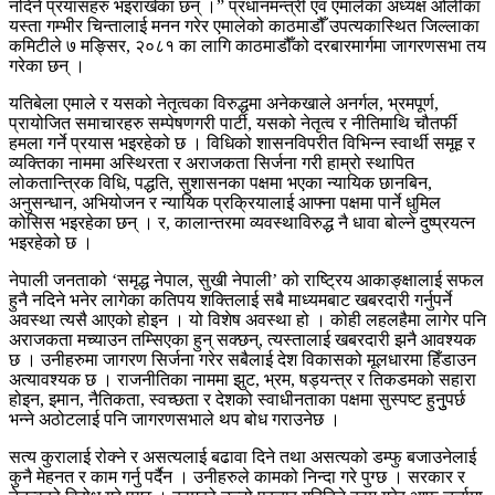
नदिने प्रयासहरु भइराखेका छन् ।” प्रधानमन्त्री एवं एमालेका अध्यक्ष ओलीका
यस्ता गम्भीर चिन्तालाई मनन गरेर एमालेको काठमाडौँ उपत्यकास्थित जिल्लाका
कमिटीले ७ मङ्सिर, २०८१ का लागि काठमाडौँको दरबारमार्गमा जागरणसभा तय
गरेका छन् ।
यतिबेला एमाले र यसको नेतृत्वका विरुद्धमा अनेकखाले अनर्गल, भ्रमपूर्ण,
प्रायोजित समाचारहरु सम्पेषणगरी पार्टी, यसको नेतृत्व र नीतिमाथि चौतर्फी
हमला गर्ने प्रयास भइरहेको छ । विधिको शासनविपरीत विभिन्न स्वार्थी समूह र
व्यक्तिका नाममा अस्थिरता र अराजकता सिर्जना गरी हाम्रो स्थापित
लोकतान्त्रिक विधि, पद्धति, सुशासनका पक्षमा भएका न्यायिक छानबिन,
अनुसन्धान, अभियोजन र न्यायिक प्रक्रियालाई आफ्ना पक्षमा पार्ने धुमिल
कोसिस भइरहेका छन् । र, कालान्तरमा व्यवस्थाविरुद्ध नै धावा बोल्ने दुष्प्रयत्न
भइरहेको छ ।
नेपाली जनताको ‘समृद्ध नेपाल, सुखी नेपाली’ को राष्ट्रिय आकाङ्क्षालाई सफल
हुनै नदिने भनेर लागेका कतिपय शक्तिलाई सबै माध्यमबाट खबरदारी गर्नुपर्ने
अवस्था त्यसै आएको होइन । यो विशेष अवस्था हो । कोही लहलहैमा लागेर पनि
अराजकता मच्याउन तम्सिएका हुन् सक्छन्, त्यस्तालाई खबरदारी झनै आवश्यक
छ । उनीहरुमा जागरण सिर्जना गरेर सबैलाई देश विकासको मूलधारमा हिँडाउन
अत्यावश्यक छ । राजनीतिका नाममा झुट, भ्रम, षड्यन्त्र र तिकडमको सहारा
होइन, इमान, नैतिकता, स्वच्छता र देशको स्वाधीनताका पक्षमा सुस्पष्ट हुनुुपर्छ
भन्ने अठोटलाई पनि जागरणसभाले थप बोध गराउनेछ ।
सत्य कुरालाई रोक्ने र असत्यलाई बढावा दिने तथा असत्यको डम्फु बजाउनेलाई
कुनै मेहनत र काम गर्नु पर्दैन । उनीहरुले कामको निन्दा गरे पुग्छ । सरकार र