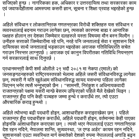
सजिएको हुन्छ । नागरिकका हक, अधिकार र उत्तरदायित्व तथा सरकारका काम
एवं जवाफदेहीतामा आमरुपमा कसरी ज्ञान, सूचना र शिक्षा प्रवाह भइरहेको हुन्छ
।
अहिले संविधान र लोकतान्त्रिक गणतन्त्रका विरोधी शक्तिहरु यस संविधान र
व्यवस्थालाई बदनाम गराउन लागेका छन्, त्यसको कारणमा बाह्य र आन्तरिक
पक्षहरु होलान् तर देशका जिम्मेवार दलहरुले यस्ता विषयमा मौन बस्न मिल्दैन ।
उनीहरु सत्ताको जिम्मेवारीमा रहे पनि, नरहे पनि जनतालाई सेवा र सुशासन दिने
दायित्वका साथै जनतालाई भड्काउन भइरहेका अराजक गतिविधिप्रति सचेत
गराउन निरन्तर लाग्नुपर्छ । अराजक एवं कानुन विपरीतका गतिविधि नियन्त्रण
गर्न सरकारलाई साथ दिनुपर्छ ।
प्रधानमन्त्री केपी शर्मा ओलीले २९ भदौ २०८१ मा नेकपा (एमाले) को
जनसङ्गठनहरुको राष्ट्रियस्तरको भेलामा अहिले जसरी संविधानविरुद्ध लागेका
छन्, त्यसरी नै यति खुलेआम संविधानविरुद्ध सायद यसभन्दा पहिला लागेका
थिएनन् भनेर त्यसै भन्नुुभएको छैन । “सामन्ती, निरंकुश र अधिनायकवादी
राजतन्त्रको पक्षमा यसरी मान्छे बेसरम उफ्रिएको पहिले मैले देखेको थिइन ।
राजतन्त्र हुँदा पनि केही पञ्चहरु जम्मा हुन्थे र कराउँथे तर, त्यो एउटा
औपचारिक कराइ हुन्थ्यो ।
अहिले त्योभन्दा बढी पदधारी होइन, आशाधारीहरु कराइराखेका छन् । पहिले
राजतन्त्र हुँदा पदधारीहरु कराउँथे, अहिले पदधारी होइन, वर्तमानमा केही पाएका
होइनकि आशाधारीहरु कराएका छन् । त्यसो भएर नेपाललाई एउटा गणतान्त्रिक
देश रहन नदिने, नेपालमा शान्ति, सुव्यवस्था, ‘ल एण्ड अर्डर’ कायम रहन नदिने,
सुशासनको एउटा व्यवस्थित मार्ग समातेको देशको रुपमा नेपाललाई अगाडि बढ्न