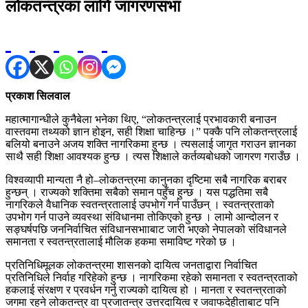
लोकतन्त्रका लागि जागरणसभा
प्रकाश सिलवाल
महात्मागान्धीले कुनैबेला भनेका थिए, “लोकतन्त्रलाई प्रभावकारी बनाउन
वास्तवमा तथ्यको ज्ञान होइन, सही शिक्षा चाहिन्छ ।” पक्कै पनि लोकतन्त्रलाई
बलियो बनाउने अजय शक्ति नागरिकमा हुन्छ । त्यसलाई जागृत गराउन ज्ञानका
साथै सही शिक्षा आवश्यक हुन्छ । त्यस शिक्षाले कर्तव्यबोधको जागरण गराउँछ ।
विश्वव्यापी मान्यता नै हो–लोकतन्त्रमा कानुनका दृष्टिमा सबै नागरिक बराबर
हुन्छन् । राज्यको शक्तिमा सबैको समान पहुँच हुन्छ । यस पद्धतिमा सबै
नागरिकले वैधानिक स्वतन्त्रतालाई उपभोग गर्न पाउँछन् । स्वतन्त्रताको
उपभोग गर्न पाउने व्यवस्था संविधानमा तोकिएको हुन्छ । लामो आन्दोलन र
सङ्घर्षपछि जननिर्वाचित संविधानसभााबाट जारी भएको नेपालको संविधानले
समानता र स्वतन्त्रतालाई मौलिक हकमा समाविष्ट गरेको छ ।
प्रतिनिधिमूलक लोकतन्त्रमा शासनको दायित्व जनताद्वारा निर्वाचित
प्रतिनिधिले निर्वाह गरिहेको हुन्छ । नागरिकमा रहेको समानता र स्वतन्त्रताको
हकलाई संरक्षण र प्रवर्धन गर्नु राज्यको दायित्व हो । मानता र स्वतन्त्रताको
जगमा रहने लोकतन्त्र वा प्रजातन्त्र उत्तरदायित्व र जवाफदेहीताबाट पनि