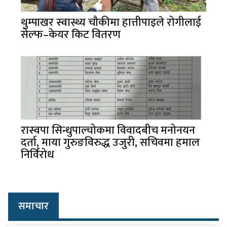
थुम्पाखर स्वास्थ्य चौकीमा हात्तीपाइले रोगीलाई
सेल्फ–केयर किट वितरण
रास्वपा सिन्धुपाल्चोकमा विवादबीच मनोनयन
दर्ता, माया गुरुङविरुद्ध उजुरी, सचिवमा हमाल
निर्विरोध
समाचार