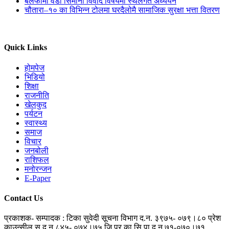
बलेफीमा वडा सिमाना विवाद विषयमा स्थलगत अध्ययन
चौतारा–१० का विभिन्न टोलमा घरदैलोमै सामाजिक सुरक्षा भत्ता वितरण
Quick Links
होमपेज
भिडियो
शिक्षा
राजनीति
खेलकुद
पर्यटन
स्वास्थ्य
समाज
विचार
जनबोली
राशिफल
मनोरन्जन
E-Paper
Contact Us
प्रकाशक- सम्पादक : टिका सुवेदी
सूचना विभाग द.न. ३९७५- ०७९।८०
प्रेश
काउन्सील सू.द.न ८४५- ०७४।७५
जि.प्र.का.सि.पा.द.न ७१-०७०।७१