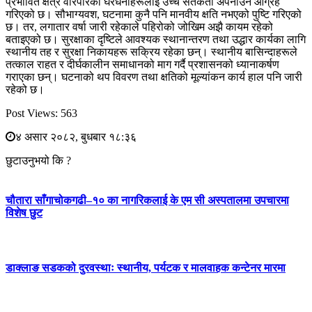
प्रभावित क्षेत्र वरिपरिका घरधनीहरूलाई उच्च सतर्कता अपनाउन आग्रह
गरिएको छ। सौभाग्यवश, घटनामा कुनै पनि मानवीय क्षति नभएको पुष्टि गरिएको
छ। तर, लगातार वर्षा जारी रहेकाले पहिरोको जोखिम अझै कायम रहेको
बताइएको छ। सुरक्षाका दृष्टिले आवश्यक स्थानान्तरण तथा उद्धार कार्यका लागि
स्थानीय तह र सुरक्षा निकायहरू सक्रिय रहेका छन्। स्थानीय बासिन्दाहरूले
तत्काल राहत र दीर्घकालीन समाधानको माग गर्दै प्रशासनको ध्यानाकर्षण
गराएका छन्। घटनाको थप विवरण तथा क्षतिको मूल्यांकन कार्य हाल पनि जारी
रहेको छ।
Post Views:
563
४ असार २०८२, बुधबार १८:३६
छुटाउनुभयो कि ?
चौतारा साँगाचोकगढी–१० का नागरिकलाई के एम सी अस्पतालमा उपचारमा
विशेष छुट
डाक्लाङ सडकको दुरवस्थाः स्थानीय, पर्यटक र मालवाहक कन्टेनर मारमा