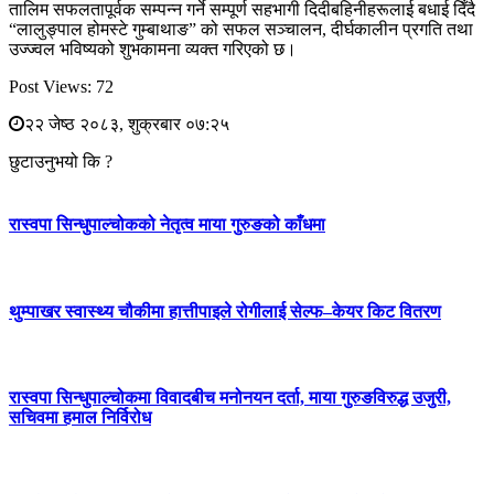
तालिम सफलतापूर्वक सम्पन्न गर्ने सम्पूर्ण सहभागी दिदीबहिनीहरूलाई बधाई दिँदै
“लालुङ्पाल होमस्टे गुम्बाथाङ” को सफल सञ्चालन, दीर्घकालीन प्रगति तथा
उज्ज्वल भविष्यको शुभकामना व्यक्त गरिएको छ।
Post Views:
72
२२ जेष्ठ २०८३, शुक्रबार ०७:२५
छुटाउनुभयो कि ?
रास्वपा सिन्धुपाल्चोकको नेतृत्व माया गुरुङको काँधमा
थुम्पाखर स्वास्थ्य चौकीमा हात्तीपाइले रोगीलाई सेल्फ–केयर किट वितरण
रास्वपा सिन्धुपाल्चोकमा विवादबीच मनोनयन दर्ता, माया गुरुङविरुद्ध उजुरी,
सचिवमा हमाल निर्विरोध