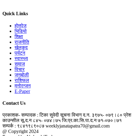
Quick Links
होमपेज
भिडियो
शिक्षा
राजनीति
खेलकुद
पर्यटन
स्वास्थ्य
समाज
विचार
जनबोली
राशिफल
मनोरन्जन
E-Paper
Contact Us
प्रकाशक- सम्पादक : टिका सुवेदी
सूचना विभाग द.न. ३९७५- ०७९।८०
प्रेश
काउन्सील सू.द.न ८४५- ०७४।७५
जि.प्र.का.सि.पा.द.न ७१-०७०।७१
सम्पर्क : ९८४१९८९०८७
weeklyjanatapatra70@gmail.com
@ Copyright 2024
jantapatra.com