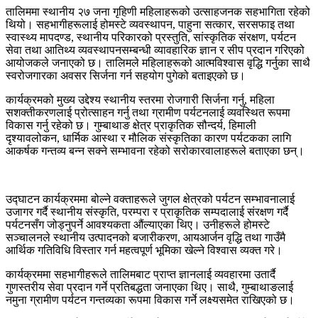
तालिममा स्थानीय २७ जना गृहिणी महिलाहरूको उत्साहजनक सहभागिता रहेको
थियो। सहभागीहरूलाई होमस्टे व्यवस्थापन, पाहुना सत्कार, सरसफाइ तथा
स्वास्थ्य मापदण्ड, स्थानीय परिकारको प्रस्तुति, सांस्कृतिक संरक्षण, पर्यटन
सेवा तथा आतिथ्य व्यवस्थापनसम्बन्धी व्यावहारिक ज्ञान र सीप प्रदान गरिएको
आयोजकले जनाएको छ। तालिमले महिलाहरूको आत्मविश्वास वृद्धि गर्नुका साथै
स्वरोजगारका अवसर सिर्जना गर्न सहयोग पुगेको बताइएको छ।
कार्यक्रमको मुख्य उद्देश्य स्थानीय स्तरमा रोजगारी सिर्जना गर्नु, महिला
सशक्तीकरणलाई प्रोत्साहन गर्नु तथा ग्रामीण पर्यटनलाई व्यवस्थित रूपमा
विकास गर्नु रहेको छ। गुम्बाथाङ क्षेत्र प्राकृतिक सौन्दर्य, हिमाली
दृश्यावलोकन, धार्मिक आस्था र मौलिक संस्कृतिका कारण पर्यटकका लागि
आकर्षक गन्तव्य बन्न सक्ने सम्भावना रहेको सरोकारवालाहरूले बताएका छन्।
उद्घाटन कार्यक्रममा बोल्ने वक्ताहरूले जुगल क्षेत्रको पर्यटन सम्भावनालाई
उजागर गर्दै स्थानीय संस्कृति, परम्परा र प्राकृतिक सम्पदालाई संरक्षण गर्दै
पर्यटनसँग जोड्नुपर्ने आवश्यकता औंल्याएका थिए। उनीहरूले होमस्टे
सञ्चालनले स्थानीय उत्पादनको बजारीकरण, आयआर्जन वृद्धि तथा गाउँमै
आर्थिक गतिविधि विस्तार गर्न महत्वपूर्ण भूमिका खेल्ने विश्वास व्यक्त गरे।
कार्यक्रममा सहभागीहरूले तालिमबाट प्राप्त ज्ञानलाई व्यवहारमा उतार्दै
गुणस्तरीय सेवा प्रदान गर्ने प्रतिबद्धता जनाएका थिए। साथै, गुम्बाथाङलाई
नमुना ग्रामीण पर्यटन गन्तव्यका रूपमा विकास गर्ने लक्ष्यसमेत राखिएको छ।