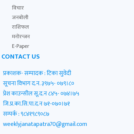
विचार
जनबोली
राशिफल
मनोरन्जन
E-Paper
CONTACT US
प्रकाशक- सम्पादक : टिका सुवेदी
सूचना विभाग द.न. ३९७५- ०७९।८०
प्रेश काउन्सील सू.द.न ८४५- ०७४।७५
जि.प्र.का.सि.पा.द.न ७१-०७०।७१
सम्पर्क : ९८४१९८९०८७
weeklyjanatapatra70@gmail.com