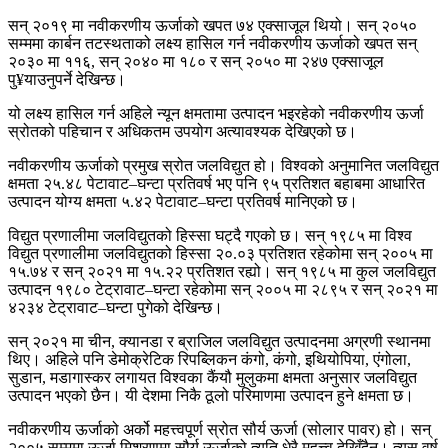
सन् २०१९ मा नवीकरणीय ऊर्जाको खपत ७४ एक्साजूल थियो। सन् २०५०
सम्ममा कार्बन तटस्थताको लक्ष्य हासिल गर्न नवीकरणीय ऊर्जाको खपत सन्
२०३० मा ११६, सन् २०४० मा १८० र सन् २०५० मा २४७ एक्साजूल
पु¥याउनुपर्ने देखिन्छ।
यो लक्ष्य हासिल गर्न अहिले न्यून क्षमतामा उत्पादन भइरहेको नवीकरणीय ऊर्जा
स्रोतको पहिचान र अधिकतम उपयोग अत्यावश्यक देखिएको छ।
नवीकरणीय ऊर्जाको प्रमुख स्रोत जलविद्युत हो। विश्वको अनुमानित जलविद्युत
क्षमता २५.४८ पेटावाट–घन्टा प्रतिवर्ष भए पनि ९५ प्रतिशत बहाबमा आधारित
उत्पादन योग्य क्षमता ५.४२ पेटावाट–घन्टा प्रतिवर्ष मानिएको छ।
विद्युत प्रणालीमा जलविद्युतको हिस्सा घट्दै गएको छ। सन् १९८५ मा विश्व
विद्युत प्रणालीमा जलविद्युतको हिस्सा २०.०३ प्रतिशत रहेकोमा सन् २००५ मा
१५.७४ र सन् २०२१ मा १५.२२ प्रतिशत रह्यो। सन् १९८५ मा कुल जलविद्युत
उत्पादन १९८० टेट्रावाट–घन्टा रहेकोमा सन् २००५ मा २८९५ र सन् २०२१ मा
४२३४ टेट्रावाट–घन्टा पुगेको देखिन्छ।
सन् २०२१ मा चीन, क्यानडा र ब्राजिल जलविद्युत उत्पादनमा अग्रणी स्थानमा
थिए। अहिले पनि डेमोक्रेटिक रिपब्लिकन कंगो, कंगो, इथियोपिया, एंगोला,
सुडान, मडागास्कर लगायत विश्वका कैंयौ मुलुकमा क्षमता अनुसार जलविद्युत
उत्पादन भएको छैन। यी देशमा निकै ठूलो परिमाणमा उत्पादन हुने क्षमता छ।
नवीकरणीय ऊर्जाको अर्को महत्त्वपूर्ण स्रोत सौर्य ऊर्जा (सोलार पावर) हो। सन्
२००५ सम्ममा ऊर्जा मिश्रणमा सौर्य ऊर्जाको त्यति धेरै महत्त्व देखिँदैन। त्यस वर्ष