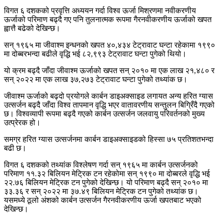
विगत ६ दशकको प्रवृत्ति अध्ययन गर्दा विश्व ऊर्जा मिश्रणमा नवीकरणीय
ऊर्जाको परिमाण बढ्दै गए पनि तुलनात्मक रूपमा गैरनवीकरणीय ऊर्जाको खपत
ह्वात्तै बढेको देखिन्छ।
सन् १९६५ मा जीवाश्म इन्धनको खपत ४०,४३४ टेट्रावाट घन्टा रहेकामा १९९०
मा दोब्बरभन्दा बढीले वृद्धि भई ८२,९९३ टेट्रावाट घन्टा पुगेको थियो।
यो क्रम बढ्दै जाँदा जीवाश्म ऊर्जाको खपत सन् २०१० मा एक लाख २१,४८० र
सन् २०२२ मा एक लाख ३७,२७३ टेट्रावाट घन्टा पुगेको तथ्यांक छ।
जीवाश्म ऊर्जाको बढ्दो प्रयोगले कार्बन डाइअक्साइड लगायत अन्य हरित ग्यास
उत्सर्जन बढ्दै जाँदा विश्व तापमान वृद्धि भएर वातावरणीय सन्तुलन बिग्रिँदै गएको
छ। विश्वव्यापी रूपमा बढ्दै गएको कार्बन उत्सर्जन जलवायु परिवर्तनको मुख्य
उत्प्रेरक हो।
समग्र हरित ग्यास उत्सर्जनमा कार्बन डाइअक्साइडको हिस्सा ७५ प्रतिशतभन्दा
बढी छ।
विगत ६ दशकको तथ्यांक विश्लेषण गर्दा सन् १९६५ मा कार्बन उत्सर्जनको
परिमाण ११.३२ बिलियन मेट्रिक टन रहेकोमा सन् १९९० मा दोब्बरले वृद्धि भई
२२.७६ बिलियन मेट्रिक टन पुगेको देखिन्छ। यो परिमाण बढ्दै सन् २०१० मा
३३.३६ र सन् २०२२ मा ३७.४९ बिलियन मेट्रिक टन पुगेको तथ्यांक छ।
यसमध्ये ठूलो अंशको कार्बन उत्सर्जन गैरनवीकरणीय ऊर्जा खपतबाट भएको
देखिन्छ।