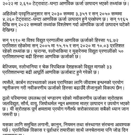
२०२२ मा २,६१० टेट्रावाट–घन्टा आणविक ऊर्जा उत्पादन भएको तथ्यांक छ।
अहिलेको प्रवृत्तिअनुसार सन् २०३० सम्ममा ३,३५१ र सन् २०५० सम्ममा
४,२६० टेट्रावाट–घन्टा आणविक ऊर्जा उत्पादन हुने प्रक्षेपण छ। सन् १९६५
देखि सन् २०२२ सम्मको तथ्यांक विश्लेषण गर्दा आणविक ऊर्जा उत्पादन घटेको
देखिन्छ।
सन् १९९० मा विश्व विद्युत प्रणालीमा आणविक ऊर्जाको हिस्सा १६.७२
प्रतिशत रहेकोमा सन् २००५ मा १५.१५ र सन् २०२० मा १०.०३ प्रतिशत
रहेको तथ्यांक छ। फ्रान्स, स्लोभाकिया र युक्रेनमा विद्युत प्रणालीको ५०
प्रतिशतभन्दा बढी हिस्सा आणविक ऊर्जाको छ।
बेल्जियम, स्लोभानिया र चेक रिपब्लिक देशहरूको विद्युत मागको ३३
प्रतिशतभन्दा बढी आपूर्ति आणविक ऊर्जाबाट हुने गरेको छ।
त्यसैले, कार्बन तटस्थताको लक्ष्य प्राप्तिका लागि जीवाश्म इन्धनको प्रयोग
न्यूनीकरण गरी नवीकरणीय ऊर्जाको हिस्सा बढाउँदै लैजानुको विकल्प छैन।
ठूलो परिमाणमा उपलब्ध एवं भण्डारण रहेको नवीकरणीय ऊर्जाका स्रोतहरू
जलविद्युत, सौर्य, वायु, जियोथर्मल न्यून क्षमतामा मात्र उत्पादन र उपयोग भएको
छ। यी स्रोतहरू पूर्ण क्षमतामा प्रयोग गर्नेतर्फ सरोकारवाला सबैको ध्यान जान
जरूरी छ।
यसका लागि समुचित लगानी, कानुन, नियमन तथा संस्थागत संरचना आवश्यक
पर्छ। प्राविधिक विकास र पूर्वाधार तयारीका साथै जनचेतनामा पनि जोड दिन