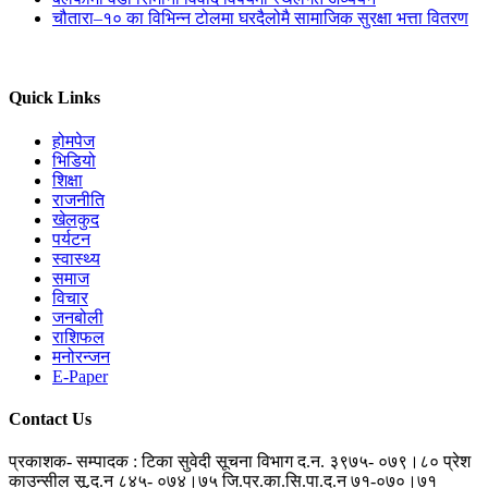
चौतारा–१० का विभिन्न टोलमा घरदैलोमै सामाजिक सुरक्षा भत्ता वितरण
Quick Links
होमपेज
भिडियो
शिक्षा
राजनीति
खेलकुद
पर्यटन
स्वास्थ्य
समाज
विचार
जनबोली
राशिफल
मनोरन्जन
E-Paper
Contact Us
प्रकाशक- सम्पादक : टिका सुवेदी
सूचना विभाग द.न. ३९७५- ०७९।८०
प्रेश
काउन्सील सू.द.न ८४५- ०७४।७५
जि.प्र.का.सि.पा.द.न ७१-०७०।७१