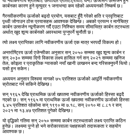
यी नवीकरणीय स्रोतबाट उत्पादित प्रतिटेट्रावाट घन्टा ऊर्जासँगै उत्सर्जन हुने
कार्बनका कारण हुने मृत्युदर १ जनाभन्दा कम रहेको अध्ययनको निष्कर्ष छ।
गैरनवीकरणीय ऊर्जाको बढ्दो प्रयोग, यसबाट हुँदै गरेको क्षति र प्रवृत्तिबाट
पृथ्वी जोगाउन ठोस प्रयासहरू आवश्यक देखिन्छ। अबको प्रयत्न र मार्गचित्र
कार्बन उत्सर्जन न्यूनीकरण गर्दै एउटा निश्चित समय सीमाभित्र कार्बन तटस्थता
अर्थात् खुद शून्य कार्बनको अवस्थामा पुग्नुपर्ने चुनौती छ।
त्यो लक्ष्य प्राप्तिका लागि नवीकरणीय ऊर्जा एक मात्र भरपर्दो विकल्प हो।
अन्तर्राष्ट्रिय ऊर्जा एजेन्सीका अनुसार सन् २०५० सम्ममा खुद शून्य कार्बन र
सन् २०३० सम्ममा दिगो विकास लक्ष्य हासिल गर्न सन् २०२१ सम्ममा खनिज
तेल, कोइला र प्राकृतिक ग्यासको नयाँ खानी उत्खनन बन्द गरिसक्नुपर्ने थियो।
यसो हुन सकेन।
अध्ययन अनुसार विश्वमा मागको ७५ प्रतिशत ऊर्जाको आपूर्ति नवीकरणीय
स्रोतबाट गर्न सकिने देखिन्छ।
सन् १९६५ देखि प्राथमिक ऊर्जा खपतमा नवीकरणीय ऊर्जाको हिस्सा बढ्दै
गएको छ। सन् १९६५ मा प्राथमिक ऊर्जा खपतमा नवीकरणीय ऊर्जाको हिस्सा
६.४५ प्रतिशत रहेकोमा सन् १९९० मा ७.१८, सन् २०१० मा ८.८१ र सन्
२०२१ मा १३.४७ प्रतिशत पुगेको देखिन्छ।
यो वृद्धिको गतिमा सन् २०५० सम्ममा कार्बन तटस्थताको लक्ष्य प्राप्ति कठिन
हुनेछ। लक्ष्यमा पुग्ने हो भने सरोकारवाला पक्षहरूको तदारूकता र सहयोग
आवश्यक छ।