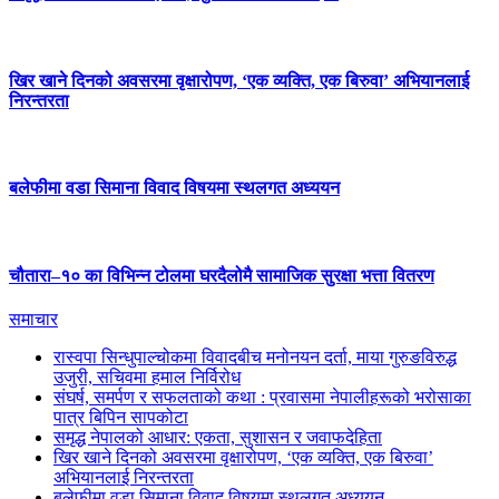
खिर खाने दिनको अवसरमा वृक्षारोपण, ‘एक व्यक्ति, एक बिरुवा’ अभियानलाई
निरन्तरता
बलेफीमा वडा सिमाना विवाद विषयमा स्थलगत अध्ययन
चौतारा–१० का विभिन्न टोलमा घरदैलोमै सामाजिक सुरक्षा भत्ता वितरण
समाचार
रास्वपा सिन्धुपाल्चोकमा विवादबीच मनोनयन दर्ता, माया गुरुङविरुद्ध
उजुरी, सचिवमा हमाल निर्विरोध
संघर्ष, समर्पण र सफलताको कथा : प्रवासमा नेपालीहरूको भरोसाका
पात्र बिपिन सापकोटा
समृद्ध नेपालको आधार: एकता, सुशासन र जवाफदेहिता
खिर खाने दिनको अवसरमा वृक्षारोपण, ‘एक व्यक्ति, एक बिरुवा’
अभियानलाई निरन्तरता
बलेफीमा वडा सिमाना विवाद विषयमा स्थलगत अध्ययन