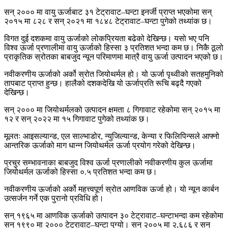
सन् २००० मा वायु ऊर्जाबाट ३१ टेट्रावाट–घन्टा इनर्जी प्राप्त भएकोमा सन्
२०१५ मा ८२८ र सन् २०२१ मा १८४८ टेट्रावाट–घन्टा पुगेको तथ्यांक छ।
विगत दुई दशकमा वायु ऊर्जाको लोकप्रियता बढेको देखिन्छ। यसो भए पनि
विश्व ऊर्जा प्रणालीमा वायु ऊर्जाको हिस्सा ३ प्रतिशत भन्दा कम छ। निकै ठूलो
प्राकृतिक स्रोतका बाबजुद न्यून परिमाणमा मात्रै वायु ऊर्जा उत्पादन भएको छ।
नवीकरणीय ऊर्जाको अर्को स्रोत जियोथर्मल हो। यो ऊर्जा पृथ्वीको सतहमुनिको
तापबाट प्राप्त हुन्छ। हालैको दशकदेखि यो ऊर्जाप्रति रूचि बढ्दै गएको
देखिन्छ।
सन् २००० मा जियोथर्मलको उत्पादन क्षमता ८ गिगावाट रहेकोमा सन् २०१५ मा
१२ र सन् २०२२ मा १५ गिगावाट पुगेको तथ्यांक छ।
मूलतः आइसल्यान्ड, एल साल्भाडोर, न्युजिल्यान्ड, केन्या र फिलिपिन्सले आफ्नो
आन्तरिक ऊर्जाको माग धान्न जियोथर्मल ऊर्जा प्रयोग गरेको देखिन्छ।
प्रचुर सम्भावनाका बाबजुद विश्व ऊर्जा प्रणालीको नवीकरणीय कुल ऊर्जामा
जियोथर्मल ऊर्जाको हिस्सा ०.५ प्रतिशत भन्दा कम छ।
नवीकरणीय ऊर्जाको अर्को महत्त्वपूर्ण स्रोत आणविक ऊर्जा हो। यो न्यून कार्बन
उत्सर्जन गर्ने एक पुरानो प्रविधि हो।
सन् १९६५ मा आणविक ऊर्जाको उत्पादन ३० टेट्रावाट–घन्टाभन्दा कम रहेकोमा
सन् १९९० मा २००० टेट्रावाट–घन्टा पुग्यो। सन् २००५ मा २,६८६ र सन्