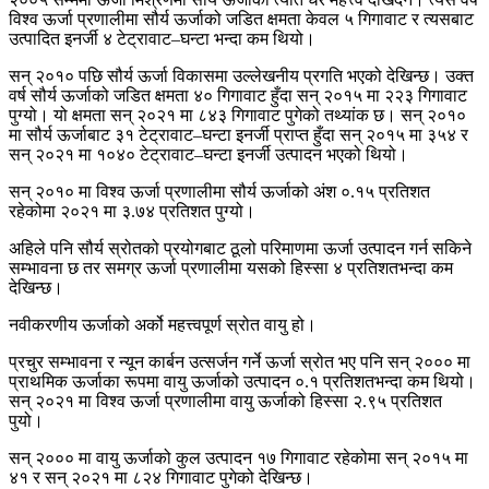
विश्व ऊर्जा प्रणालीमा सौर्य ऊर्जाको जडित क्षमता केवल ५ गिगावाट र त्यसबाट
उत्पादित इनर्जी ४ टेट्रावाट–घन्टा भन्दा कम थियो।
सन् २०१० पछि सौर्य ऊर्जा विकासमा उल्लेखनीय प्रगति भएको देखिन्छ। उक्त
वर्ष सौर्य ऊर्जाको जडित क्षमता ४० गिगावाट हुँदा सन् २०१५ मा २२३ गिगावाट
पुग्यो। यो क्षमता सन् २०२१ मा ८४३ गिगावाट पुगेको तथ्यांक छ। सन् २०१०
मा सौर्य ऊर्जाबाट ३१ टेट्रावाट–घन्टा इनर्जी प्राप्त हुँदा सन् २०१५ मा ३५४ र
सन् २०२१ मा १०४० टेट्रावाट–घन्टा इनर्जी उत्पादन भएको थियो।
सन् २०१० मा विश्व ऊर्जा प्रणालीमा सौर्य ऊर्जाको अंश ०.१५ प्रतिशत
रहेकोमा २०२१ मा ३.७४ प्रतिशत पुग्यो।
अहिले पनि सौर्य स्रोतको प्रयोगबाट ठूलो परिमाणमा ऊर्जा उत्पादन गर्न सकिने
सम्भावना छ तर समग्र ऊर्जा प्रणालीमा यसको हिस्सा ४ प्रतिशतभन्दा कम
देखिन्छ।
नवीकरणीय ऊर्जाको अर्को महत्त्वपूर्ण स्रोत वायु हो।
प्रचुर सम्भावना र न्यून कार्बन उत्सर्जन गर्ने ऊर्जा स्रोत भए पनि सन् २००० मा
प्राथमिक ऊर्जाका रूपमा वायु ऊर्जाको उत्पादन ०.१ प्रतिशतभन्दा कम थियो।
सन् २०२१ मा विश्व ऊर्जा प्रणालीमा वायु ऊर्जाको हिस्सा २.९५ प्रतिशत
पुयो।
सन् २००० मा वायु ऊर्जाको कुल उत्पादन १७ गिगावाट रहेकोमा सन् २०१५ मा
४१ र सन् २०२१ मा ८२४ गिगावाट पुगेको देखिन्छ।