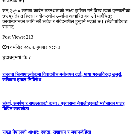
आवश्यक छ।
सन् २०५० सम्ममा कार्बन तटस्थताको लक्ष्य हासिल गर्न विश्व ऊर्जा प्रणालीको
७५ प्रतिशत हिस्सा नवीकरणीय ऊर्जामा आधारित बनाउने मार्गचित्र
कार्यान्वयनका लागि सबै सचेत र संवेदनशील हुनुपर्ने भएको छ। (सेतोपाटिबाट
साभार)
Post Views:
213
१९ मंसिर २०८१, बुधबार ०८:१३
छुटाउनुभयो कि ?
रास्वपा सिन्धुपाल्चोकमा विवादबीच मनोनयन दर्ता, माया गुरुङविरुद्ध उजुरी,
सचिवमा हमाल निर्विरोध
संघर्ष, समर्पण र सफलताको कथा : प्रवासमा नेपालीहरूको भरोसाका पात्र
बिपिन सापकोटा
समृद्ध नेपालको आधार: एकता, सुशासन र जवाफदेहिता