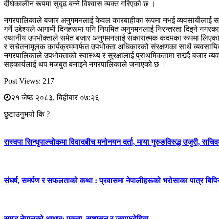
दीर्घकालीन रूपमा सुदृढ बन्ने विश्वास व्यक्त गरिएको छ ।
नगरपालिकाले बजार अनुगमनलाई केवल कारबाहीका रूपमा नभई व्यवसायीलाई सचे
गर्ने उद्देश्यले आगामी दिनहरूमा पनि नियमित अनुगमनलाई निरन्तरता दिइने नगर
स्थानीय उपभोक्ताले समेत बजार अनुगमनलाई सकारात्मक कदमका रूपमा लिएका छन्
र सचेतनामूलक कार्यक्रममार्फत उपभोक्ता अधिकारको संरक्षणका साथै व्यवसायिक 
नगरपालिकाले उपभोक्ताको स्वास्थ्य र सुरक्षालाई प्राथमिकतामा राख्दै बजार व
सहकार्यलाई थप मजबुत बनाइने नगरपालिकाले जनाएको छ ।
Post Views:
217
२१ जेष्ठ २०८३, बिहीबार ०७:२६
छुटाउनुभयो कि ?
रास्वपा सिन्धुपाल्चोकमा विवादबीच मनोनयन दर्ता, माया गुरुङविरुद्ध उजुरी, सचिव
संघर्ष, समर्पण र सफलताको कथा : प्रवासमा नेपालीहरूको भरोसाका पात्र बिप
समृद्ध नेपालको आधार: एकता, सुशासन र जवाफदेहिता