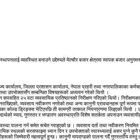
स्थापनलाई व्यवस्थित बनाउने उद्देश्यले मेल्चौर बजार क्षेत्रमा व्यापक बजार अन
ज्य कार्यालय, जिल्ला प्रशासन कार्यालय, नेपाल प्रहरी तथा नगरपालिकाका कर्मचा
ा तथा उपभोक्तासँग सम्बन्धित विषयहरूको अध्ययन गरेको थियो ।
सपसहित २५ वटा व्यवसायिक प्रतिष्ठानको निरीक्षण गरिएको थियो। निरीक्षणका क
ची नराखिएको, व्यवसाय नवीकरण नगरेको तथा अन्य कानुनी प्रावधानहरू पूर्ण रूप
का कोल्ड ड्रिङ्क्स भेटिएपछि ती सामग्री तत्काल नियन्त्रणमा लिइएको थियो । उ
पदार्थको म्याद, गुणस्तर र भण्डारण अवस्थाप्रति विशेष सतर्कता अपनाउन व्यवसा
था पालना गर्न समेत सचेत गराइएको छ । व्यवसाय दर्ता तथा नवीकरण नियमित रूपमा गर
वसायिक स्थलको सरसफाइमा ध्यान दिन र उपभोक्ताको स्वास्थ्यलाई असर पुग्ने कुनै 
को जिम्मेवारी महत्वपूर्ण हुन्छ। कानुनी मापदण्डको पालना गर्दै गुणस्तरीय वस्तु