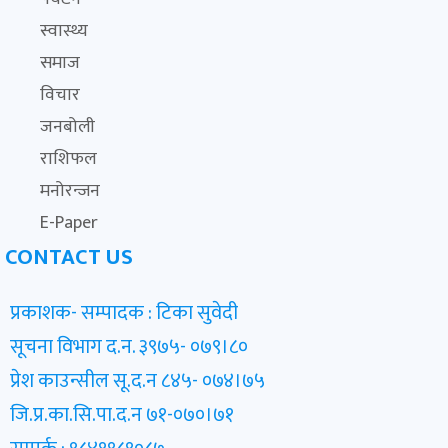
स्वास्थ्य
समाज
विचार
जनबोली
राशिफल
मनोरन्जन
E-Paper
CONTACT US
प्रकाशक- सम्पादक : टिका सुवेदी
सूचना विभाग द.न. ३९७५- ०७९।८०
प्रेश काउन्सील सू.द.न ८४५- ०७४।७५
जि.प्र.का.सि.पा.द.न ७१-०७०।७१