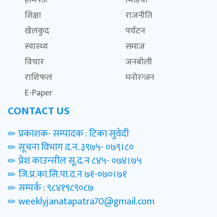
होमपेज
भिडियो
शिक्षा
राजनीति
खेलकुद
पर्यटन
स्वास्थ्य
समाज
विचार
जनबोली
राशिफल
मनोरन्जन
E-Paper
CONTACT US
प्रकाशक- सम्पादक : टिका सुवेदी
सूचना विभाग द.न. ३९७५- ०७९।८०
प्रेश काउन्सील सू.द.न ८४५- ०७४।७५
जि.प्र.का.सि.पा.द.न ७१-०७०।७१
सम्पर्क : ९८४१९८९०८७
weeklyjanatapatra70@gmail.com