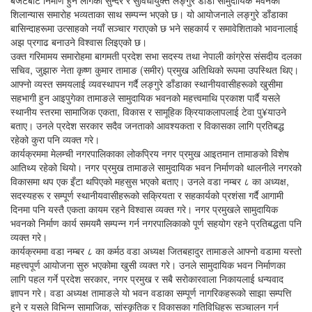
बजेटबाट निर्माण हुन लागेको सुन्दर र सुविधायुक्त लङ्गुरे डाँडा सामुदायिक भवनको
शिलान्यास समारोह भव्यताका साथ सम्पन्न भएको छ। यो आयोजनाले लङ्गुरे डाँडाका
बासिन्दाहरूमा उत्साहको नयाँ सञ्चार गराएको छ भने सहकार्य र समावेशिताको भावनालाई
अझ प्रगाढ बनाउने विश्वास लिइएको छ।
उक्त गरिमामय समारोहमा बागमती प्रदेश सभा सदस्य तथा नेपाली कांग्रेस संसदीय दलका
सचिव, जुझारु नेता कृष्ण कुमार तामाङ (समीर) प्रमुख अतिथिको रूपमा उपस्थित थिए।
आफ्नो व्यस्त समयलाई व्यवस्थापन गर्दै लङ्गुरे डाँडाका स्थानीयवासीहरूको खुसीमा
सहभागी हुन आइपुगेका तामाङले सामुदायिक भवनको महत्त्वमाथि प्रकाश पार्दै यसले
स्थानीय स्तरमा सामाजिक एकता, विकास र सामूहिक क्रियाकलापलाई टेवा पु¥याउने
बताए। उनले प्रदेश सरकार सदैव जनताको आवश्यकता र विकासका लागि प्रतिबद्ध
रहेको कुरा पनि व्यक्त गरे।
कार्यक्रममा मेलम्ची नगरपालिकाका लोकप्रिय नगर प्रमुख आइतमान तामाङको विशेष
आतिथ्य रहेको थियो। नगर प्रमुख तामाङले सामुदायिक भवन निर्माणको थालनीले नगरको
विकासमा थप एक इँटा थपिएको महसुस भएको बताए। उनले वडा नम्बर ८ का अध्यक्ष,
सदस्यहरू र सम्पूर्ण स्थानीयवासीहरूको सक्रियता र सहकार्यको प्रशंसा गर्दै आगामी
दिनमा पनि यस्तै एकता कायम रहने विश्वास व्यक्त गरे। नगर प्रमुखले सामुदायिक
भवनको निर्माण कार्य समयमै सम्पन्न गर्न नगरपालिकाको पूर्ण सहयोग रहने प्रतिबद्धता पनि
व्यक्त गरे।
कार्यक्रममा वडा नम्बर ८ का कर्मठ वडा अध्यक्ष जितबहादुर तामाङले आफ्नो वडामा यस्तो
महत्त्वपूर्ण आयोजना सुरु भएकोमा खुसी व्यक्त गरे। उनले सामुदायिक भवन निर्माणका
लागि पहल गर्ने प्रदेश सरकार, नगर प्रमुख र सबै सरोकारवाला निकायलाई धन्यवाद
ज्ञापन गरे। वडा अध्यक्ष तामाङले यो भवन वडाका सम्पूर्ण नागरिकहरूको साझा सम्पत्ति
हुने र यसले विभिन्न सामाजिक, सांस्कृतिक र विकासका गतिविधिहरू सञ्चालन गर्न