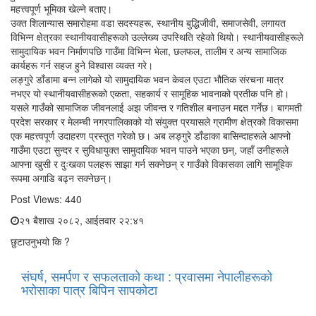
महत्त्वपूर्ण भूमिका खेल्ने बताए।
उक्त शिलान्यास समारोहमा वडा सदस्यहरू, स्थानीय बुद्धिजीवी, समाजसेवी, लगायत
विभिन्न क्षेत्रका स्थानीयवासीहरूको उल्लेख्य उपस्थिति रहेको थियो। स्थानीयवासीहरूले
सामुदायिक भवन निर्माणपछि गाउँमा विभिन्न भेला, छलफल, तालीम र अन्य सामाजिक
कार्यहरू गर्न सहज हुने विश्वास व्यक्त गरे।
लङ्गुरे डाँडामा बन्न लागेको यो सामुदायिक भवन केवल एउटा भौतिक संरचना मात्र
नभएर यो स्थानीयवासीहरूको एकता, सहकार्य र सामूहिक भावनाको प्रतीक पनि हो।
यसले गाउँको सामाजिक जीवनलाई अझ जीवन्त र गतिशील बनाउन मद्दत गर्नेछ। बागमती
प्रदेश सरकार र मेलम्ची नगरपालिकाको यो संयुक्त प्रयासले ग्रामीण क्षेत्रको विकासमा
एक महत्त्वपूर्ण उदाहरण प्रस्तुत गरेको छ। अब लङ्गुरे डाँडाका बासिन्दाहरूले आफ्नो
गाउँमा एउटा सुन्दर र सुविधायुक्त सामुदायिक भवन पाउने भएका छन्, जहाँ उनीहरूले
आफ्ना खुसी र दुःखका पलहरू साझा गर्न सक्नेछन् र गाउँको विकासका लागि सामूहिक
रूपमा अगाडि बढ्न सक्नेछन्।
Post Views:
440
२१ बैशाख २०८२, आईतवार २२:४१
छुटाउनुभयो कि ?
संघर्ष, समर्पण र सफलताको कथा : प्रवासमा नेपालीहरूको
भरोसाका पात्र बिपिन सापकोटा