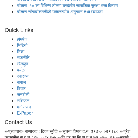
चौतारा–१० का विभिन्न टोलमा घरदैलोमै सामाजिक सुरक्षा भत्ता वितरण
चौतारा साँगाचोकगढीको उच्चस्तरीय अनुगमन तथा छलफल
Quick Links
होमपेज
भिडियो
शिक्षा
राजनीति
खेलकुद
पर्यटन
स्वास्थ्य
समाज
विचार
जनबोली
राशिफल
मनोरन्जन
E-Paper
Contact Us
प्रकाशक- सम्पादक : टिका सुवेदी
सूचना विभाग द.न. ३९७५- ०७९।८०
प्रेश
काउन्सील सू.द.न ८४५- ०७४।७५
जि.प्र.का.सि.पा.द.न ७१-०७०।७१
सम्पर्क :