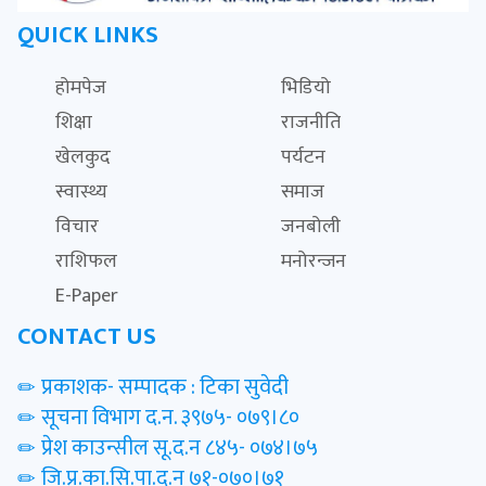
QUICK LINKS
होमपेज
भिडियो
शिक्षा
राजनीति
खेलकुद
पर्यटन
स्वास्थ्य
समाज
विचार
जनबोली
राशिफल
मनोरन्जन
E-Paper
CONTACT US
प्रकाशक- सम्पादक : टिका सुवेदी
सूचना विभाग द.न. ३९७५- ०७९।८०
प्रेश काउन्सील सू.द.न ८४५- ०७४।७५
जि.प्र.का.सि.पा.द.न ७१-०७०।७१